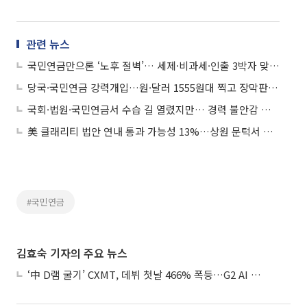
관련 뉴스
국민연금만으론 ‘노후 절벽’… 세제·비과세·인출 3박자 맞춰야
당국·국민연금 강력개입…원·달러 1555원대 찍고 장막판 하락
국회·법원·국민연금서 수습 길 열렸지만… 경력 불안감 해소책 필요③
美 클래리티 법안 연내 통과 가능성 13%…상원 문턱서 제동
#국민연금
김효숙 기자의 주요 뉴스
‘中 D램 굴기’ CXMT, 데뷔 첫날 466% 폭등…G2 AI 패권 ‘쩐의 전쟁’