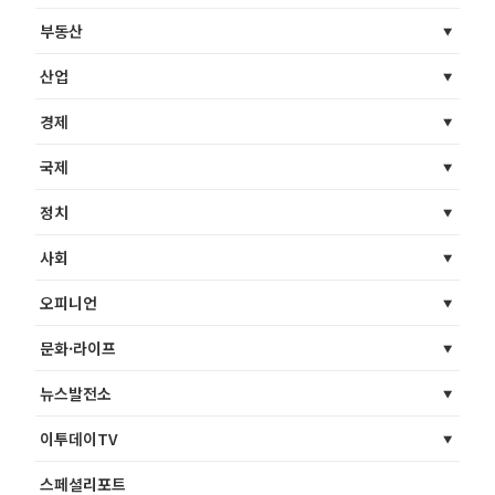
부동산
산업
경제
국제
정치
사회
오피니언
문화·라이프
뉴스발전소
이투데이TV
스페셜리포트