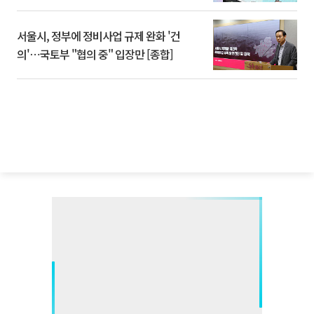
서울시, 정부에 정비사업 규제 완화 '건
의'⋯국토부 "협의 중" 입장만 [종합]