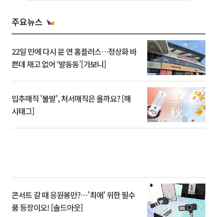
주요뉴스
22일 만에 다시 문 연 홈플러스…정상화 바
쁜데 재고 없어 ‘발동동’[가보니]
입추매직 '불발', 처서매직은 올까요? [해
시태그]
콘서트 갈 때 응원봉만?⋯'최애' 위한 필수
품 등장이오! [솔드아웃]