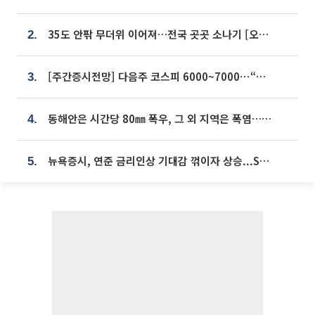
35도 안팎 무더위 이어져…전국 곳곳 소나기 [오늘 날씨]
2.
[주간증시전망] 다음주 코스피 6000~7000⋯“外人 수급은 정책이 변수”
3.
동해안은 시간당 80㎜ 폭우, 그 외 지역은 폭염…‘극과 극 날씨’
4.
뉴욕증시, 연준 금리인상 기대감 꺾이자 상승...S&P500 사상 최고치 [종합]
5.