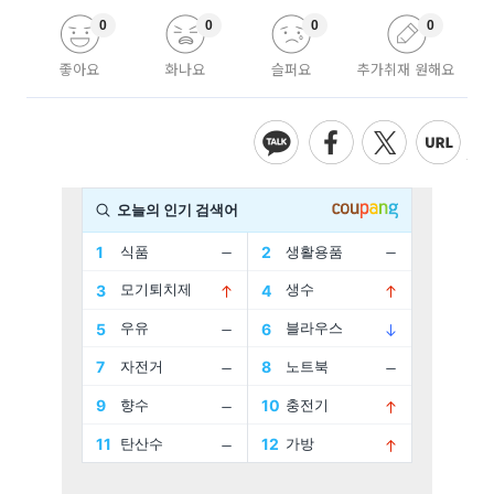
0
0
0
0
좋아요
화나요
슬퍼요
추가취재 원해요