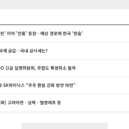
돌핀' 이어 '찬홈' 등장…예상 경로에 한국 '한숨'
국제 금값…국내 금시세는?
BO 긴급 실행위원회, 주말도 폭염취소 될까
·SK하이닉스 “주주 환원 강화 방안 마련”
 IR] 고려아연ㆍ심텍ㆍ엘앤에프 등