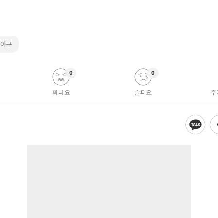
#야구
0
0
화나요
슬퍼요
추