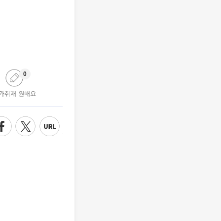
0
가취재 원해요