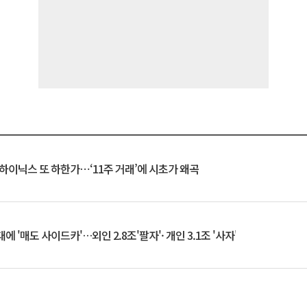
K하이닉스 또 하한가⋯‘11주 거래’에 시초가 왜곡
 '매도 사이드카'…외인 2.8조'팔자'· 개인 3.1조 '사자'