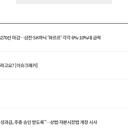
6270선 마감…삼전·SK하닉 '와르르' 각각 6%·10%대 급락
 깨라고요? [이슈크래커]
 성과급, 주총 승인 받도록”…상법·자본시장법 개정 시사