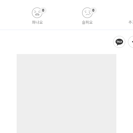
0
0
화나요
슬퍼요
추