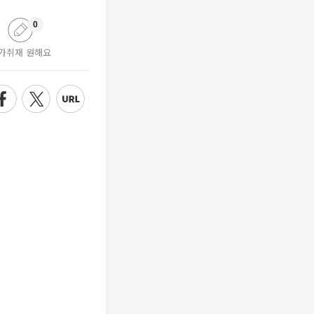
0
가취재 원해요