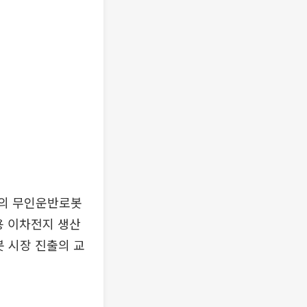
모의 무인운반로봇
용 이차전지 생산
봇 시장 진출의 교