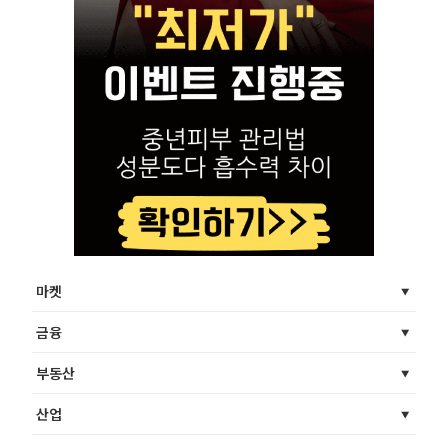
마켓
금융
부동산
산업