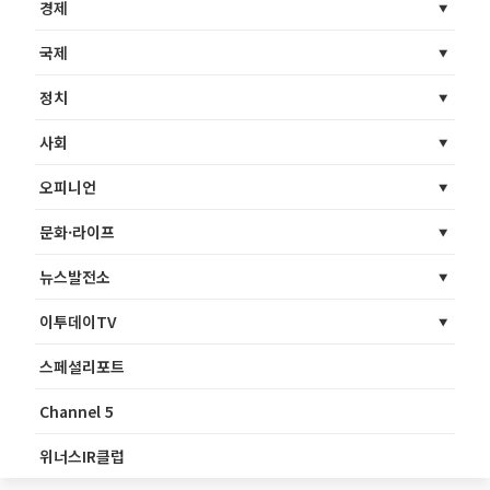
경제
국제
정치
사회
오피니언
문화·라이프
뉴스발전소
이투데이TV
스페셜리포트
Channel 5
위너스IR클럽