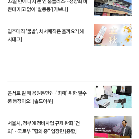
22일 만에 다시 문 연 홈플러스…정상화 바
쁜데 재고 없어 ‘발동동’[가보니]
입추매직 '불발', 처서매직은 올까요? [해
시태그]
콘서트 갈 때 응원봉만?⋯'최애' 위한 필수
품 등장이오! [솔드아웃]
서울시, 정부에 정비사업 규제 완화 '건
의'⋯국토부 "협의 중" 입장만 [종합]