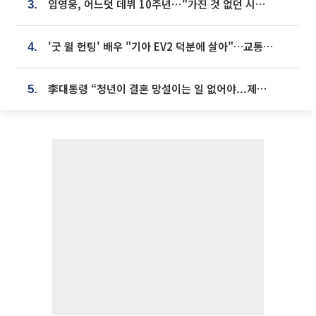
임영웅, 어느덧 데뷔 10주년⋯"가진 것 없던 시절, 내 앞엔 20명의 팬뿐"
3.
'굿 윌 헌팅' 배우 "기아 EV2 덕분에 살아"…교통사고 후 안전성 극찬
4.
李대통령 “청년이 결혼 망설이는 일 없어야...제도상 불이익 조사”
5.