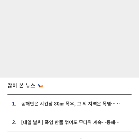
많이 본 뉴스
동해안은 시간당 80㎜ 폭우, 그 외 지역은 폭염…‘극과 극 날씨’
1.
[내일 날씨] 폭염 한풀 꺾여도 무더위 계속⋯동해안 이틀 연속 비
2.