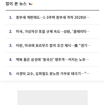
많이 본 뉴스
종부세 개편에도…1·3주택 종부세 격차 2028년부터 확대
1.
미국, 가상자산 포괄 규제 속도…상원, ‘클래리티법’ 9월 절차투표 추진
2.
이란, 미국에 호르무즈 합의 조건 제시…美 “경기 아직 안 끝나” [종합]
3.
맥북 품은 삼성에 ‘중국산’ 맹추격⋯커지는 노트북 OLED 시장
4.
서경덕 교수, 김희철도 분노한 거꾸로 태극기⋯"엉터리는 아냐, 아쉬울 뿐"
5.