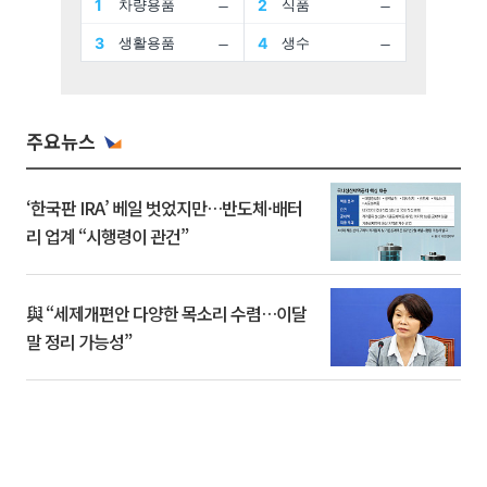
주요뉴스
‘한국판 IRA’ 베일 벗었지만…반도체·배터
리 업계 “시행령이 관건”
與 “세제개편안 다양한 목소리 수렴…이달
말 정리 가능성”