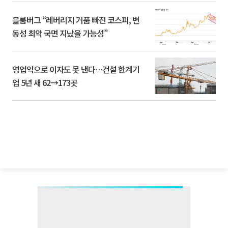
블룸버그 “레버리지 거품 빠진 코스피, 변
동성 최악 국면 지났을 가능성”
영업익으로 이자도 못 낸다…건설 한계기
업 5년 새 62→173곳