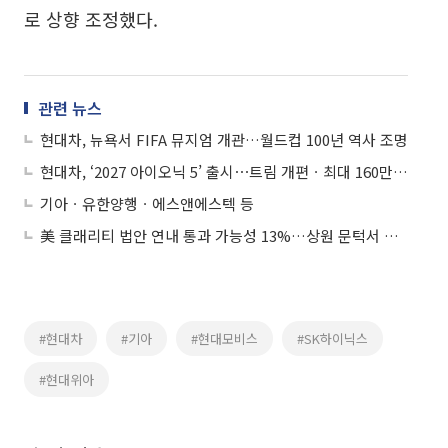
로 상향 조정했다.
관련 뉴스
현대차, 뉴욕서 FIFA 뮤지엄 개관…월드컵 100년 역사 조명
현대차, ‘2027 아이오닉 5’ 출시⋯트림 개편ㆍ최대 160만원 인하
기아ㆍ유한양행ㆍ에스앤에스텍 등
美 클래리티 법안 연내 통과 가능성 13%…상원 문턱서 제동
#현대차
#기아
#현대모비스
#SK하이닉스
#현대위아