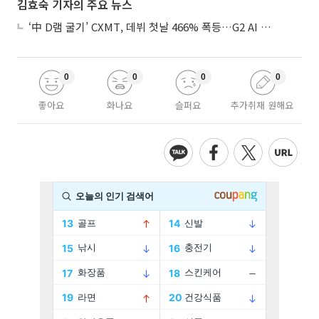
김효숙 기자의 주요 뉴스
‘中 D램 굴기’ CXMT, 데뷔 첫날 466% 폭등…G2 AI 패권 ‘쩐의 전쟁’
0
0
0
0
좋아요
화나요
슬퍼요
추가취재 원해요