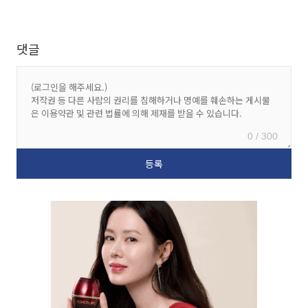
댓글
0 / 300