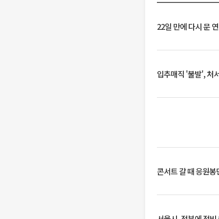
22일 만에 다시 문 
입추매직 '불발', 처
콘서트 갈 때 응원봉만
서울시, 정부에 정비사