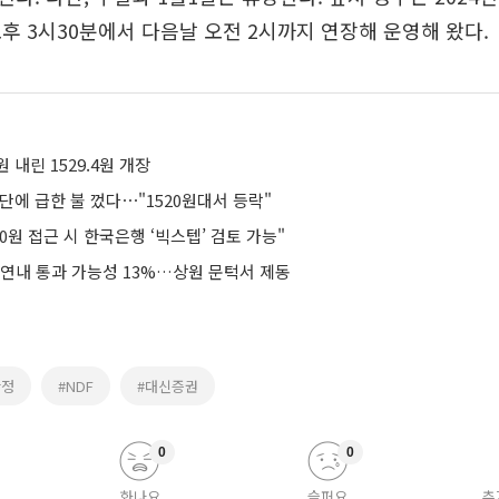
후 3시30분에서 다음날 오전 2시까지 연장해 운영해 왔다.
원 내린 1529.4원 개장
단에 급한 불 껐다⋯"1520원대서 등락"
00원 접근 시 한국은행 ‘빅스텝’ 검토 가능"
 연내 통과 가능성 13%…상원 문턱서 제동
안정
#NDF
#대신증권
0
0
화나요
슬퍼요
추