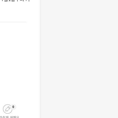
0
가취재 원해요