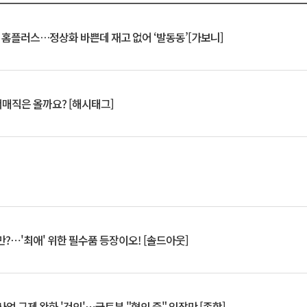
연 홈플러스…정상화 바쁜데 재고 없어 ‘발동동’[가보니]
서매직은 올까요? [해시태그]
?⋯'최애' 위한 필수품 등장이오! [솔드아웃]
업 규제 완화 '건의'⋯국토부 "협의 중" 입장만 [종합]