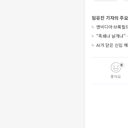
임유진 기자의 주요
엔비디아·브룩필드
“족쇄냐 날개냐”…
AI가 닫은 신입
0
좋아요