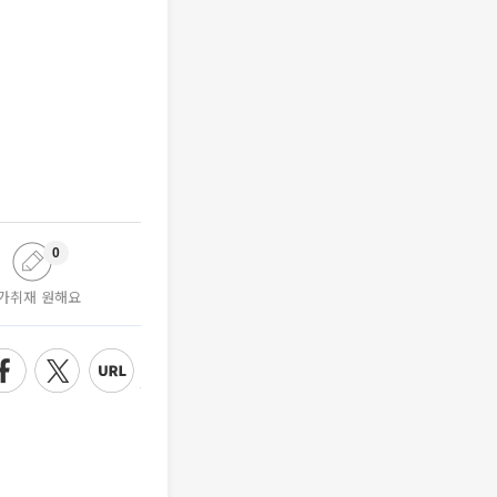
0
가취재 원해요