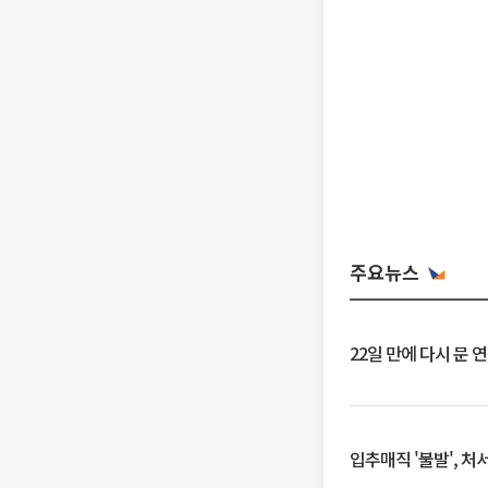
주요뉴스
22일 만에 다시 문 
입추매직 '불발', 처