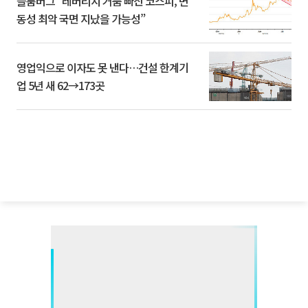
블룸버그 “레버리지 거품 빠진 코스피, 변
동성 최악 국면 지났을 가능성”
영업익으로 이자도 못 낸다…건설 한계기
업 5년 새 62→173곳