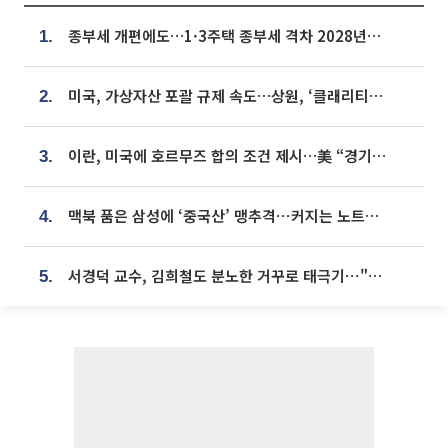
종부세 개편에도…1·3주택 종부세 격차 2028년부터 확대
1.
미국, 가상자산 포괄 규제 속도…상원, ‘클래리티법’ 9월 절차투표 추진
2.
이란, 미국에 호르무즈 합의 조건 제시…美 “경기 아직 안 끝나” [종합]
3.
맥북 품은 삼성에 ‘중국산’ 맹추격⋯커지는 노트북 OLED 시장
4.
서경덕 교수, 김희철도 분노한 거꾸로 태극기⋯"엉터리는 아냐, 아쉬울 뿐"
5.