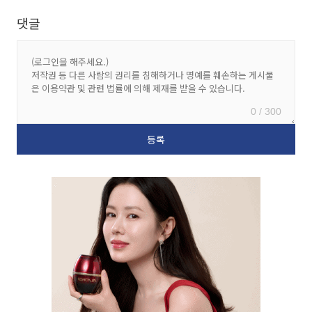
댓글
0 / 300