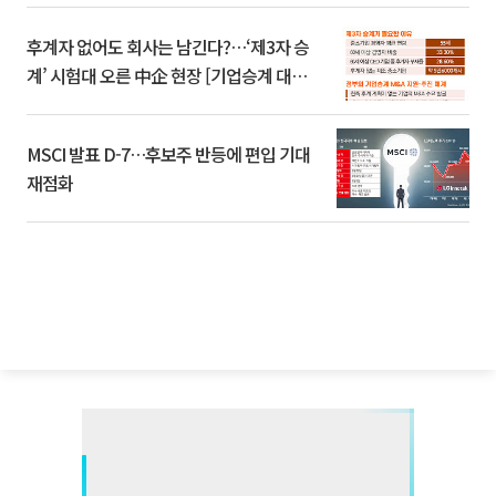
후계자 없어도 회사는 남긴다?…‘제3자 승
계’ 시험대 오른 中企 현장 [기업승계 대전
환]
MSCI 발표 D-7…후보주 반등에 편입 기대
재점화