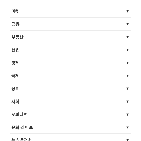
마켓
금융
부동산
산업
경제
국제
정치
사회
오피니언
문화·라이프
뉴스발전소