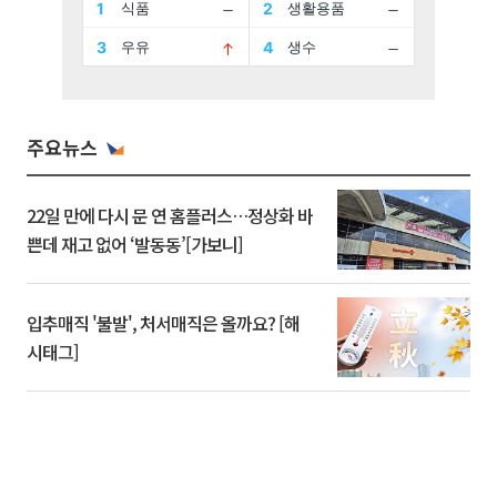
주요뉴스
22일 만에 다시 문 연 홈플러스…정상화 바
쁜데 재고 없어 ‘발동동’[가보니]
입추매직 '불발', 처서매직은 올까요? [해
시태그]