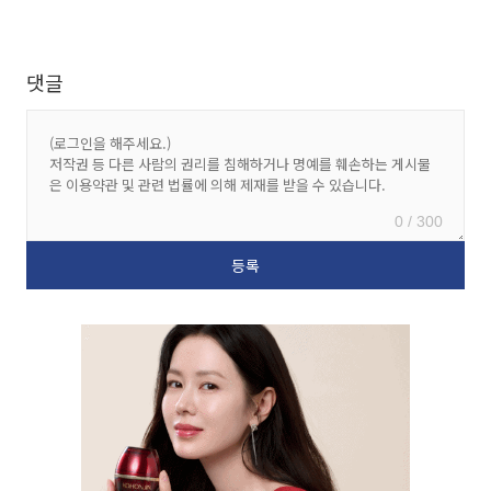
댓글
0 / 300