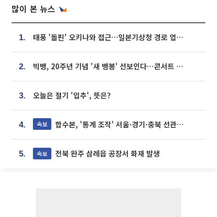
많이 본 뉴스
태풍 '돌핀' 오키나와 접근…일본기상청 경로 업데이트
1.
빅뱅, 20주년 기념 '새 뱅봉' 선보인다⋯콘서트 앞두고 팝업 개최
2.
오늘은 절기 '입추', 뜻은?
3.
합수본, '통계 조작' 서울·경기·충북 선관위 등 추가 압수수색
속보
4.
전북 완주 삼례읍 공장서 화재 발생
속보
5.