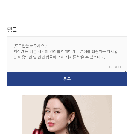
댓글
0 / 300