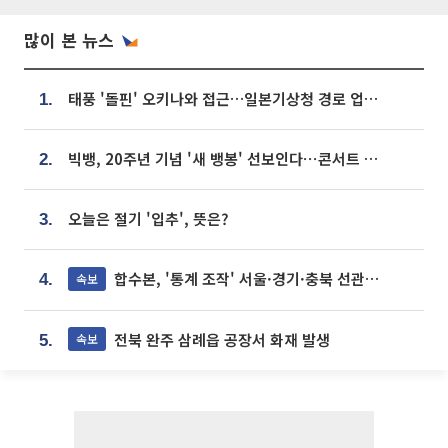
많이 본 뉴스
태풍 '돌핀' 오키나와 접근…일본기상청 경로 업데이트
1.
빅뱅, 20주년 기념 '새 뱅봉' 선보인다⋯콘서트 앞두고 팝업 개최
2.
오늘은 절기 '입추', 뜻은?
3.
합수본, '통계 조작' 서울·경기·충북 선관위 등 추가 압수수색
속보
4.
전북 완주 삼례읍 공장서 화재 발생
속보
5.