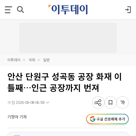
이투데이
사회
일반
안산 단원구 성곡동 공장 화재 이
틀째…인근 공장까지 번져
수정 2026-06-08 06:58
기정아 기자
구글 선호매체 추가