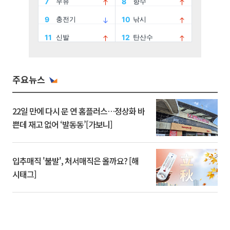
주요뉴스
22일 만에 다시 문 연 홈플러스…정상화 바
쁜데 재고 없어 ‘발동동’[가보니]
입추매직 '불발', 처서매직은 올까요? [해
시태그]