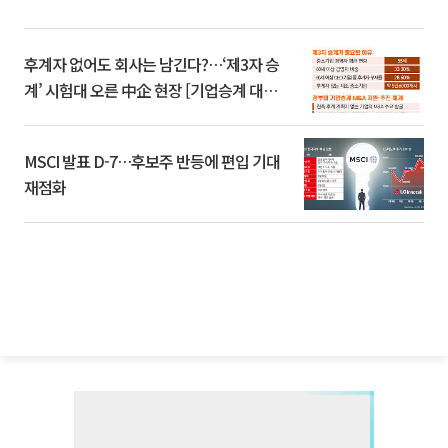
후계자 없어도 회사는 남긴다?…‘제3자 승
계’ 시험대 오른 中企 현장 [기업승계 대전
환]
MSCI 발표 D-7…후보주 반등에 편입 기대
재점화