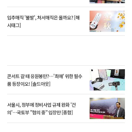
입추매직 '불발', 처서매직은 올까요? [해
시태그]
콘서트 갈 때 응원봉만?⋯'최애' 위한 필수
품 등장이오! [솔드아웃]
서울시, 정부에 정비사업 규제 완화 '건
의'⋯국토부 "협의 중" 입장만 [종합]