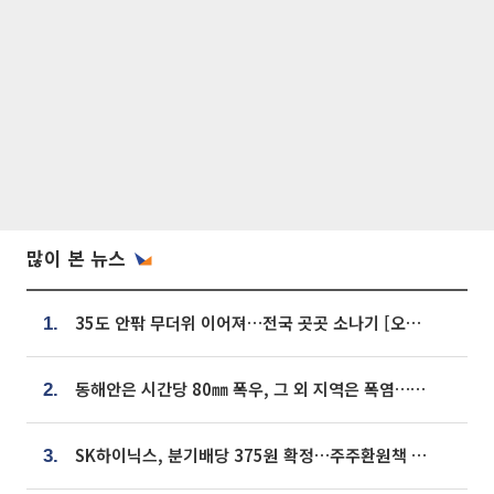
많이 본 뉴스
35도 안팎 무더위 이어져…전국 곳곳 소나기 [오늘 날씨]
1.
동해안은 시간당 80㎜ 폭우, 그 외 지역은 폭염…‘극과 극 날씨’
2.
SK하이닉스, 분기배당 375원 확정…주주환원책 9월로 앞당겨 발표
3.