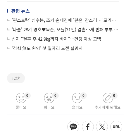
관련 뉴스
'편스토랑' 심수봉, 조카 손태진에 '결혼' 잔소리⋯"포기하니 남편 바뀌어"
'나솔' 28기 영호♥옥순, 오늘(31일) 결혼⋯세 번째 부부 탄생 '역대급 기수'
신지 “결혼 후 42.9㎏까지 빠져”⋯건강 이상 고백
‘경험 無도 환영’ 첫 일자리 도전 설명서
#결혼
0
0
0
0
좋아요
화나요
슬퍼요
추가취재 원해요