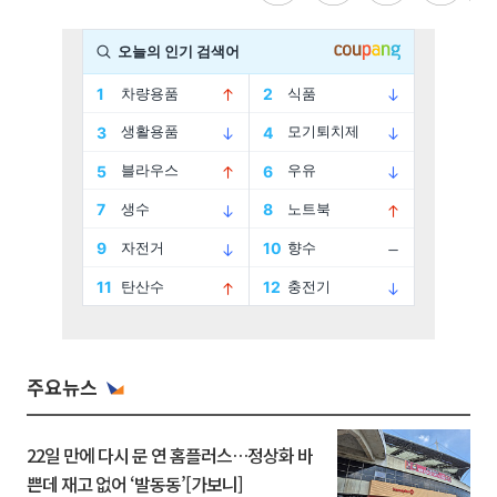
주요뉴스
22일 만에 다시 문 연 홈플러스…정상화 바
쁜데 재고 없어 ‘발동동’[가보니]