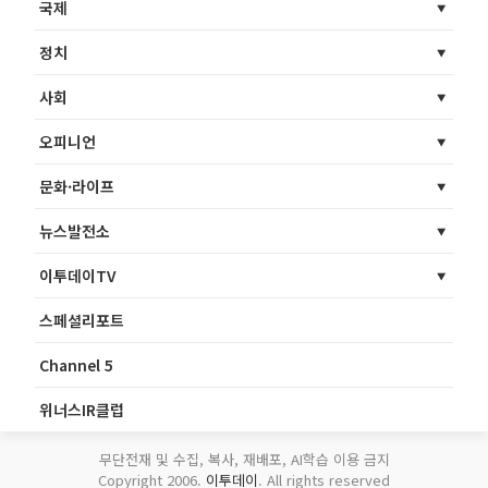
국제
정치
사회
오피니언
문화·라이프
뉴스발전소
이투데이TV
스페셜리포트
Channel 5
위너스IR클럽
무단전재 및 수집, 복사, 재배포, AI학습 이용 금지
Copyright 2006.
이투데이
. All rights reserved