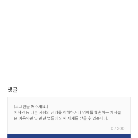
댓글
0 / 300