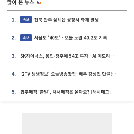
많이 본 뉴스
전북 완주 삼례읍 공장서 화재 발생
속보
1.
서울도 '40도'…오늘 노원 40.2도 기록
속보
2.
SK하이닉스, 용인·청주에 54조 투자…AI 메모리 생산기지 키운다
3.
'2TV 생생정보' 오늘방송맛집- 배우 강성진 단골! 쌀국수ㆍ푸팟퐁 커리 맛집 '블○○○'
4.
입추매직 '불발', 처서매직은 올까요? [해시태그]
5.