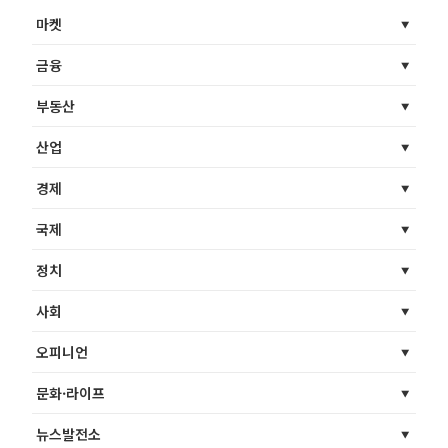
마켓
금융
부동산
산업
경제
국제
정치
사회
오피니언
문화·라이프
뉴스발전소