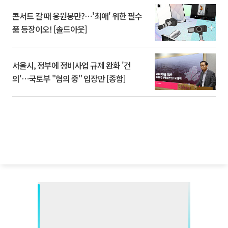
콘서트 갈 때 응원봉만?⋯'최애' 위한 필수
품 등장이오! [솔드아웃]
서울시, 정부에 정비사업 규제 완화 '건
의'⋯국토부 "협의 중" 입장만 [종합]