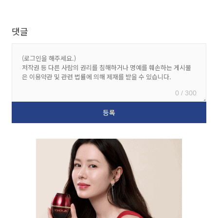
댓글
0 / 300