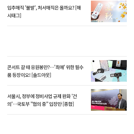
입추매직 '불발', 처서매직은 올까요? [해
시태그]
콘서트 갈 때 응원봉만?⋯'최애' 위한 필수
품 등장이오! [솔드아웃]
서울시, 정부에 정비사업 규제 완화 '건
의'⋯국토부 "협의 중" 입장만 [종합]