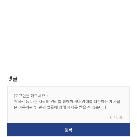
댓글
0 / 300