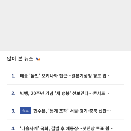
많이 본 뉴스
태풍 '돌핀' 오키나와 접근…일본기상청 경로 업데이트
1.
빅뱅, 20주년 기념 '새 뱅봉' 선보인다⋯콘서트 앞두고 팝업 개최
2.
합수본, '통계 조작' 서울·경기·충북 선관위 등 추가 압수수색
속보
3.
‘나솔사계’ 국화, 결별 후 재등장⋯첫인상 투표 휩쓸고 ‘인기녀’ 등극
4.