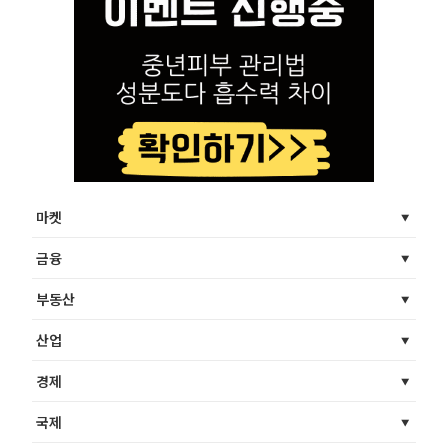
마켓
금융
부동산
산업
경제
국제