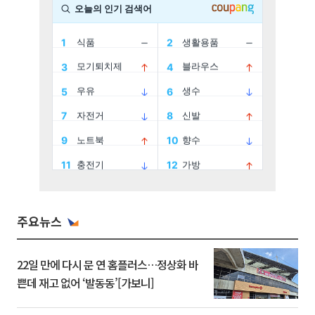
주요뉴스
22일 만에 다시 문 연 홈플러스…정상화 바
쁜데 재고 없어 ‘발동동’[가보니]