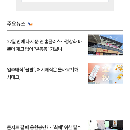
주요뉴스
22일 만에 다시 문 연 홈플러스…정상화 바
쁜데 재고 없어 ‘발동동’[가보니]
입추매직 '불발', 처서매직은 올까요? [해
시태그]
콘서트 갈 때 응원봉만?⋯'최애' 위한 필수