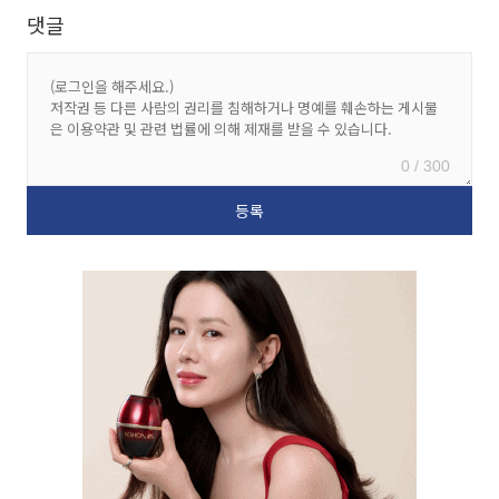
댓글
0 / 300