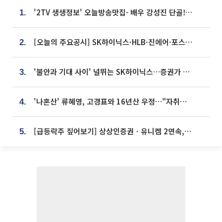
'2TV 생생정보' 오늘방송맛집- 배우 강성진 단골! 쌀국수ㆍ푸팟퐁 커리 맛집 '블○○○'
1.
[오늘의 주요공시] SK하이닉스·HLB·진에어·포스코홀딩스·네이버·대우건설 등
2.
'불안과 기대 사이' 널뛰는 SK하이닉스…증권가 "HBM4·LTA 기반 펀터멘털 견고"
3.
'나혼산' 류혜영, 고경표와 16년산 우정…"자취방서 부모님과 마주쳐"
4.
[급등락주 짚어보기] 상상인증권ㆍ유니켐 2연속, 본느 6연속 ‘상한가’⋯M&A 훈풍 분 증시
5.