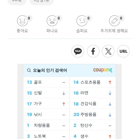
0
0
0
0
좋아요
화나요
슬퍼요
추가취재 원해요