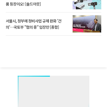
품 등장이오! [솔드아웃]
서울시, 정부에 정비사업 규제 완화 '건
의'⋯국토부 "협의 중" 입장만 [종합]