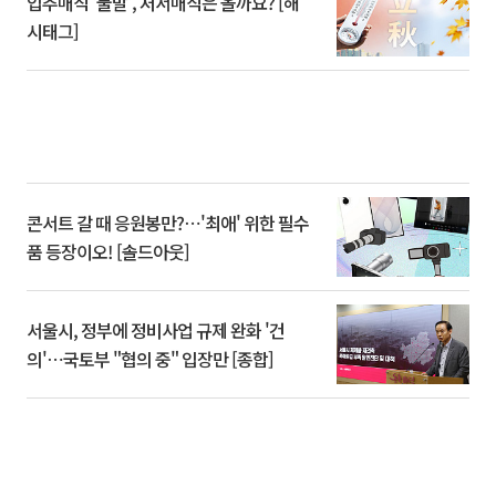
입추매직 '불발', 처서매직은 올까요? [해
시태그]
콘서트 갈 때 응원봉만?⋯'최애' 위한 필수
품 등장이오! [솔드아웃]
서울시, 정부에 정비사업 규제 완화 '건
의'⋯국토부 "협의 중" 입장만 [종합]