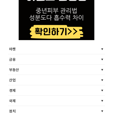
마켓
금융
부동산
산업
경제
국제
정치