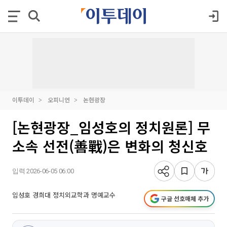
이투데이
오피니언
논현광장
[논현광장_임성호의 정치원론] 무
소속 선전(善戰)은 변화의 청신호
입력 2026-06-05 06:00
임성호 경희대 정치외교학과 명예교수
구글 선호매체 추가