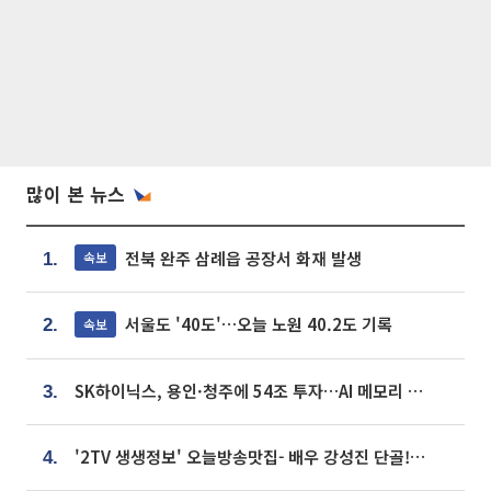
많이 본 뉴스
전북 완주 삼례읍 공장서 화재 발생
속보
1.
서울도 '40도'…오늘 노원 40.2도 기록
속보
2.
SK하이닉스, 용인·청주에 54조 투자…AI 메모리 생산기지 키운다
3.
'2TV 생생정보' 오늘방송맛집- 배우 강성진 단골! 쌀국수ㆍ푸팟퐁 커리 맛집 '블○○○'
4.