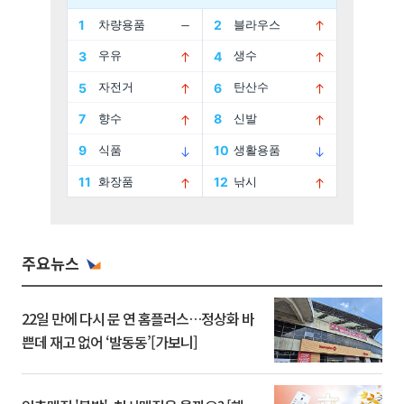
주요뉴스
22일 만에 다시 문 연 홈플러스…정상화 바
쁜데 재고 없어 ‘발동동’[가보니]