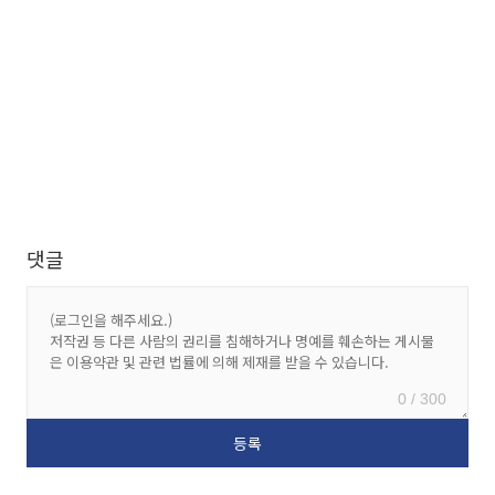
댓글
0 / 300