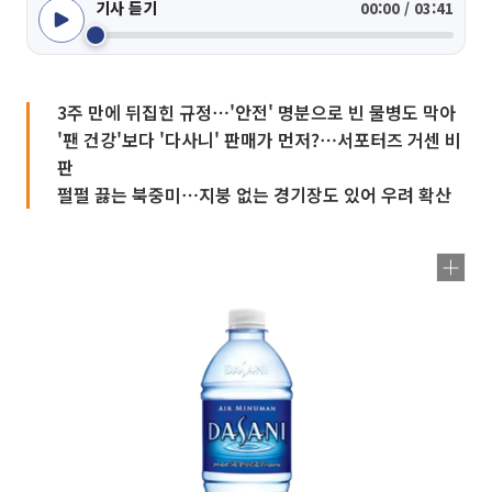
기사 듣기
00:00 / 03:41
3주 만에 뒤집힌 규정⋯'안전' 명분으로 빈 물병도 막아
'팬 건강'보다 '다사니' 판매가 먼저?⋯서포터즈 거센 비
판
펄펄 끓는 북중미⋯지붕 없는 경기장도 있어 우려 확산