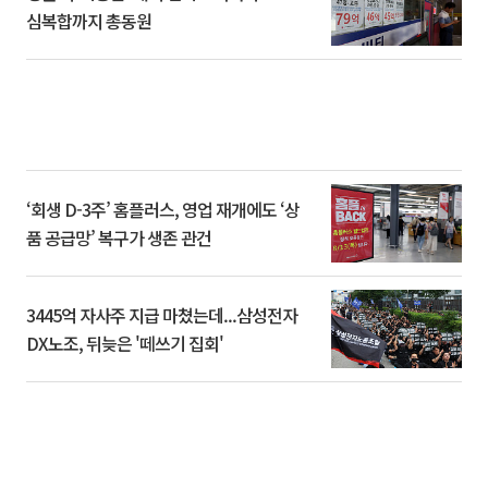
심복합까지 총동원
‘회생 D-3주’ 홈플러스, 영업 재개에도 ‘상
품 공급망’ 복구가 생존 관건
3445억 자사주 지급 마쳤는데...삼성전자
DX노조, 뒤늦은 '떼쓰기 집회'