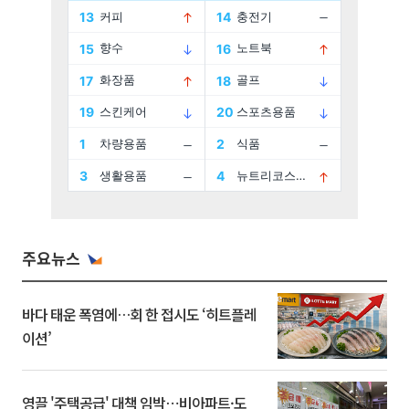
주요뉴스
바다 태운 폭염에…회 한 접시도 ‘히트플레
이션’
영끌 '주택공급' 대책 임박⋯비아파트·도