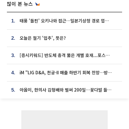
많이 본 뉴스
태풍 '돌핀' 오키나와 접근…일본기상청 경로 업데이트
1.
오늘은 절기 '입추', 뜻은?
2.
[증시키워드] 반도체 충격 뚫은 개별 호재...포스코퓨처엠·에코프로·한화솔루션 '눈길'
3.
iM "LIG D&A, 천궁-II 매출 하반기 회복 전망…방산 톱픽 유지"
4.
아옳이, 한의사 김형배와 벌써 200일⋯꽃다발 들고 "프러포즈 아냐"
5.