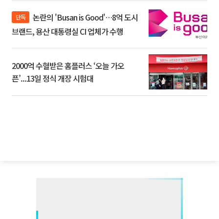
논란의 'Busan is Good'…8억 도시
단독
브랜드, 용산 대통령실 CI 업체가 수행
2000억 수혈받은 홈플러스 ‘오늘 가오
픈’...13일 정식 개장 시험대