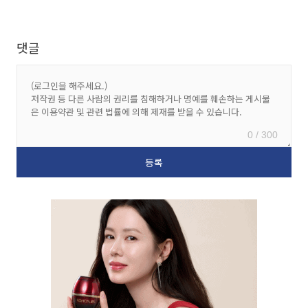
댓글
0 / 300