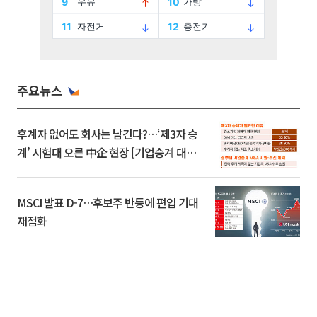
주요뉴스
후계자 없어도 회사는 남긴다?…‘제3자 승
계’ 시험대 오른 中企 현장 [기업승계 대전
환]
MSCI 발표 D-7…후보주 반등에 편입 기대
재점화