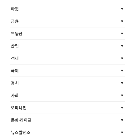
마켓
금융
부동산
산업
경제
국제
정치
사회
오피니언
문화·라이프
뉴스발전소