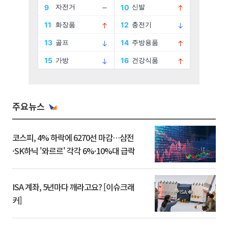
주요뉴스
코스피, 4% 하락에 6270선 마감…삼전
·SK하닉 '와르르' 각각 6%·10%대 급락
ISA 계좌, 5년마다 깨라고요? [이슈크래
커]