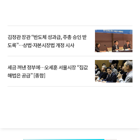
김정관 장관 “반도체 성과급, 주총 승인 받
도록”…상법·자본시장법 개정 시사
세금 꺼낸 정부에…오세훈 서울시장 “집값
해법은 공급” [종합]