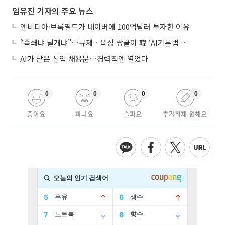
임유진 기자의 주요 뉴스
엔비디아·브룩필드가 네이버에 100억달러 투자한 이유
“족쇄냐 날개냐”…규제ㆍ육성 쌍끌이 韓 ‘AI기본법 개정안’ 오늘 시행
AI가 닫은 신입 채용문…경력직엔 열었다
0
0
0
0
좋아요
화나요
슬퍼요
추가취재 원해요