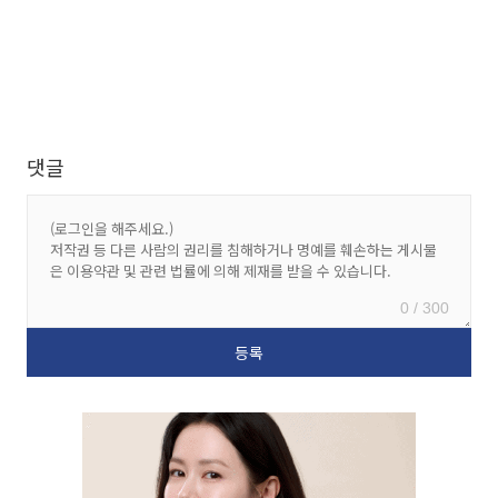
댓글
0 / 300