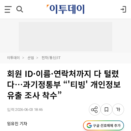
이투데이
산업
전자/통신/IT
회원 ID·이름·연락처까지 다 털렸
다⋯과기정통부 “'티빙' 개인정보
유출 조사 착수”
입력 2026-06-03 18:46
임유진 기자
구글 선호매체 추가