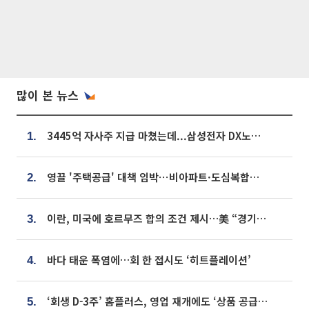
많이 본 뉴스
3445억 자사주 지급 마쳤는데...삼성전자 DX노조, 뒤늦은 '떼쓰기 집회'
1.
영끌 '주택공급' 대책 임박⋯비아파트·도심복합까지 총동원
2.
이란, 미국에 호르무즈 합의 조건 제시…美 “경기 아직 안 끝나” [종합]
3.
바다 태운 폭염에…회 한 접시도 ‘히트플레이션’
4.
‘회생 D-3주’ 홈플러스, 영업 재개에도 ‘상품 공급망’ 복구가 생존 관건
5.