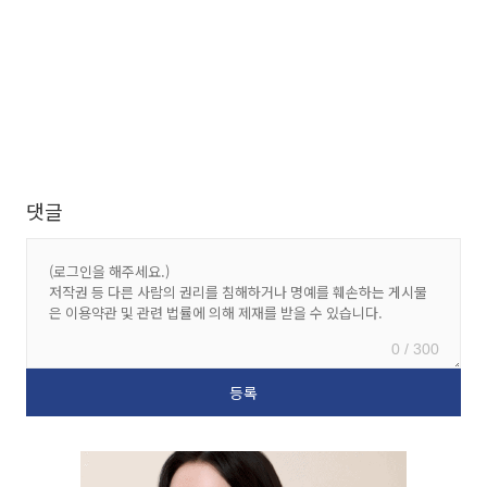
댓글
0 / 300