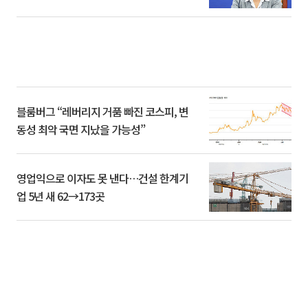
블룸버그 “레버리지 거품 빠진 코스피, 변
동성 최악 국면 지났을 가능성”
영업익으로 이자도 못 낸다…건설 한계기
업 5년 새 62→173곳