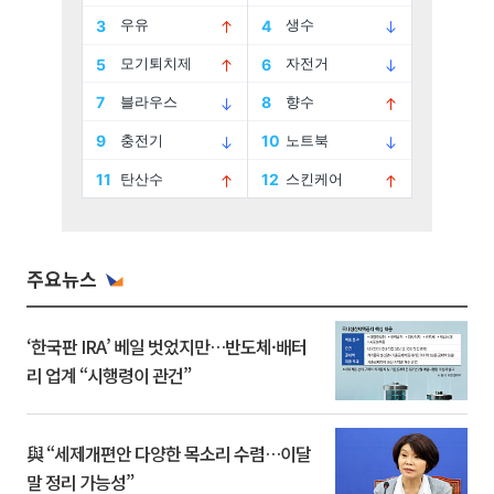
주요뉴스
‘한국판 IRA’ 베일 벗었지만…반도체·배터
리 업계 “시행령이 관건”
與 “세제개편안 다양한 목소리 수렴…이달
말 정리 가능성”