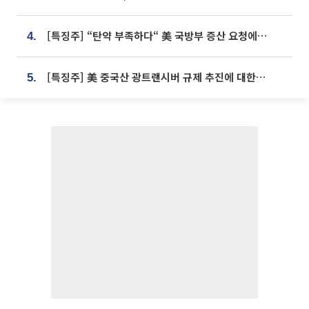
[특징주] “탄약 부족하다“ 美 국방부 증산 요청에⋯국내 방산주 급등세
4.
[특징주] 美 중국산 광트랜시버 규제 추진에 대한광통신 등 광통신株 강세
5.