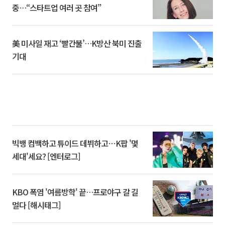
중…“스타트업 여러 곳 참여”
美 미사일 재고 ‘빨간불’…K방산 북미 진출
기대
빅뱅 컴백하고 튜이드 데뷔하고⋯K팝 '몇
세대'세요? [엔터로그]
KBO 폭염 '여름방학' 끝…프로야구 갈 길
멀다 [해시태그]