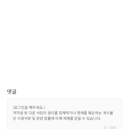
댓글
0 / 300