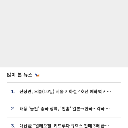
많이 본 뉴스
전장연, 오늘(10일) 서울 지하철 4호선 혜화역 시위…1호선 용산역 무정차
1.
태풍 '돌핀' 중국 상륙, '찬홈' 일본→한국…각국 기상청 예상 경로는?
2.
대신證 “알테오젠, 키트루다 큐렉스 판매 3배 급증…목표가 41만원 상향”
3.