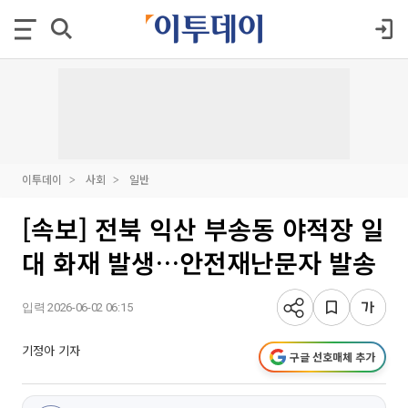
이투데이
사회
일반
[속보] 전북 익산 부송동 야적장 일
대 화재 발생…안전재난문자 발송
입력 2026-06-02 06:15
기정아 기자
구글 선호매체 추가