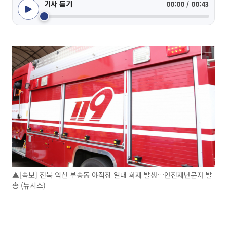
기사 듣기
00:00 / 00:43
▲[속보] 전북 익산 부송동 야적장 일대 화재 발생…안전재난문자 발
송 (뉴시스)