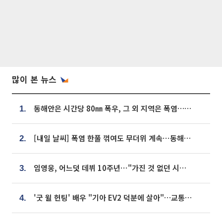
많이 본 뉴스
동해안은 시간당 80㎜ 폭우, 그 외 지역은 폭염…‘극과 극 날씨’
1.
[내일 날씨] 폭염 한풀 꺾여도 무더위 계속⋯동해안 이틀 연속 비
2.
임영웅, 어느덧 데뷔 10주년⋯"가진 것 없던 시절, 내 앞엔 20명의 팬뿐"
3.
'굿 윌 헌팅' 배우 "기아 EV2 덕분에 살아"…교통사고 후 안전성 극찬
4.