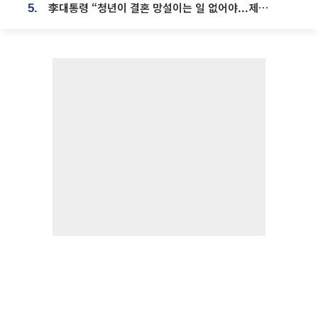
李대통령 “청년이 결혼 망설이는 일 없어야...제도상 불이익 조사”
5.