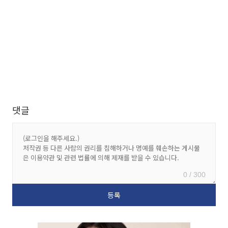
댓글
0 / 300