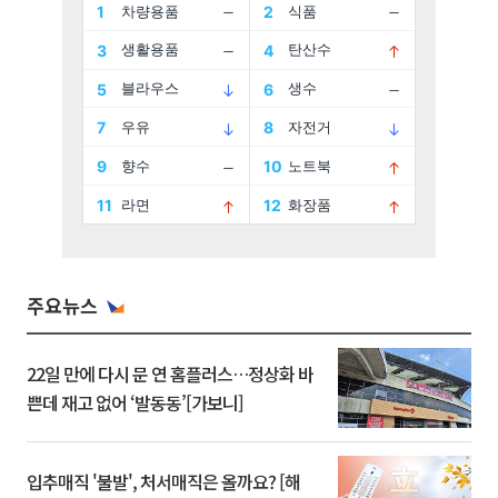
주요뉴스
22일 만에 다시 문 연 홈플러스…정상화 바
쁜데 재고 없어 ‘발동동’[가보니]
입추매직 '불발', 처서매직은 올까요? [해