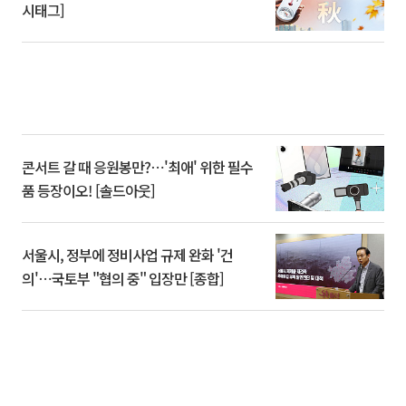
시태그]
콘서트 갈 때 응원봉만?⋯'최애' 위한 필수
품 등장이오! [솔드아웃]
서울시, 정부에 정비사업 규제 완화 '건
의'⋯국토부 "협의 중" 입장만 [종합]