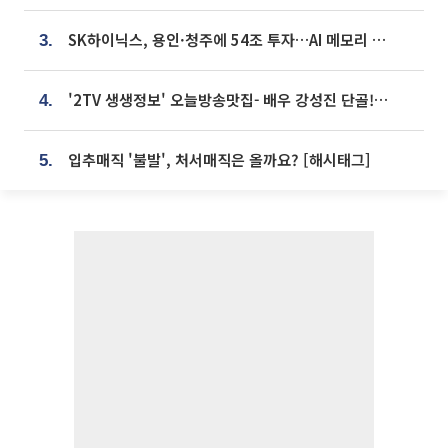
SK하이닉스, 용인·청주에 54조 투자…AI 메모리 생산기지 키운다
3.
'2TV 생생정보' 오늘방송맛집- 배우 강성진 단골! 쌀국수ㆍ푸팟퐁 커리 맛집 '블○○○'
4.
입추매직 '불발', 처서매직은 올까요? [해시태그]
5.