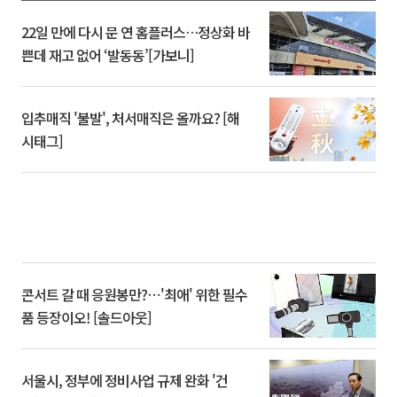
22일 만에 다시 문 연 홈플러스…정상화 바
쁜데 재고 없어 ‘발동동’[가보니]
입추매직 '불발', 처서매직은 올까요? [해
시태그]
콘서트 갈 때 응원봉만?⋯'최애' 위한 필수
품 등장이오! [솔드아웃]
서울시, 정부에 정비사업 규제 완화 '건