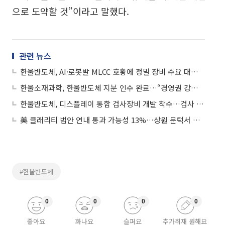
으로 도약할 것”이라고 말했다.
관련 뉴스
한울반도체, AI·로봇발 MLCC 호황에 정밀 장비 수요 대응…사업 다각화 속도
한울소재과학, 한울반도체 지분 인수 완료…“경영권 강화ㆍ오버행 해소”
한울반도체, 디스플레이 통합 검사장비 개발 착수…검사 공정 고도화 대응
美 클래리티 법안 연내 통과 가능성 13%…상원 문턱서 제동
#한울반도체
0
0
0
0
좋아요
화나요
슬퍼요
추가취재 원해요