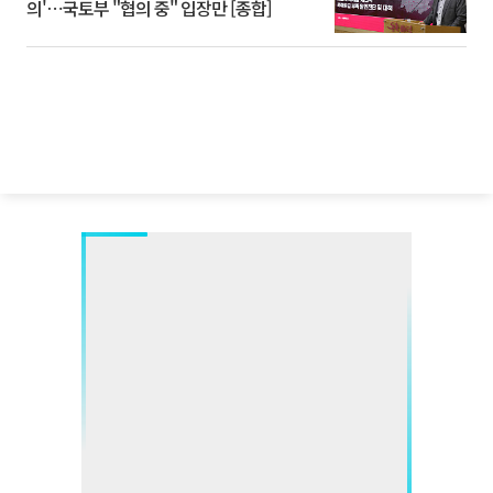
의'⋯국토부 "협의 중" 입장만 [종합]