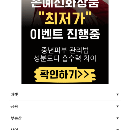
마켓
금융
부동산
산업