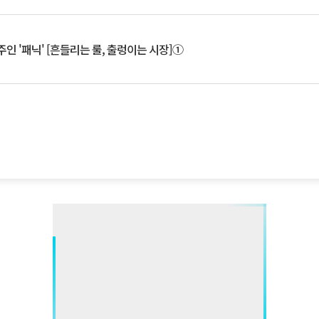
인 '패닉' [흔들리는 룰, 출렁이는 시장]①