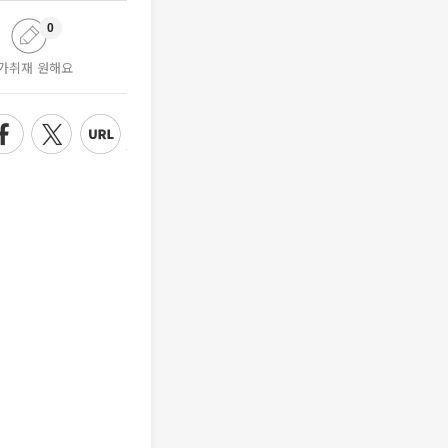
0
가취재 원해요