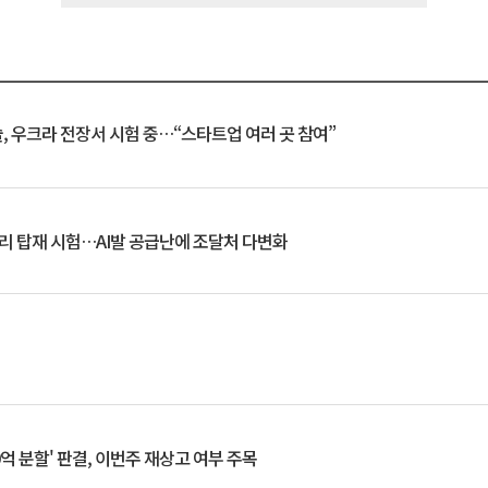
, 우크라 전장서 시험 중…“스타트업 여러 곳 참여”
모리 탑재 시험…AI발 공급난에 조달처 다변화
0억 분할' 판결, 이번주 재상고 여부 주목