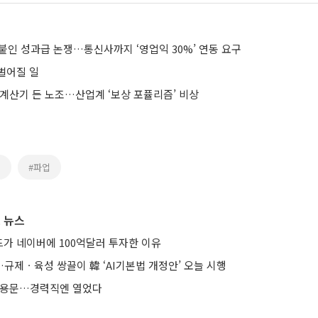
붙인 성과급 논쟁…통신사까지 ‘영업익 30%’ 연동 요구
벌어질 일
 계산기 든 노조…산업계 ‘보상 포퓰리즘’ 비상
조
#파업
 뉴스
가 네이버에 100억달러 투자한 이유
규제ㆍ육성 쌍끌이 韓 ‘AI기본법 개정안’ 오늘 시행
 채용문…경력직엔 열었다