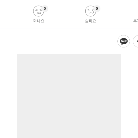
0
0
화나요
슬퍼요
추