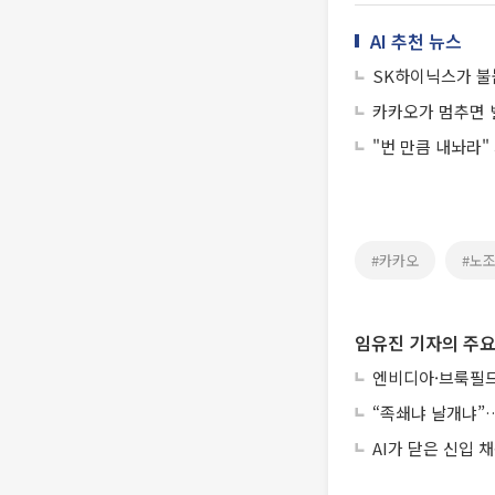
AI 추천 뉴스
SK하이닉스가 불
카카오가 멈추면 
"번 만큼 내놔라"
#카카오
#노
임유진 기자의 주요
엔비디아·브룩필드
“족쇄냐 날개냐”…
AI가 닫은 신입