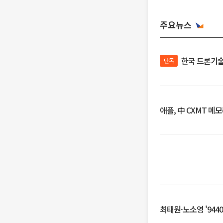
주요뉴스
한국 드론기술
단독
애플, 中 CXMT 메
최태원·노소영 '944