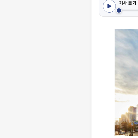
기사 듣기