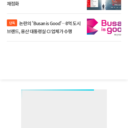
재점화
논란의 'Busan is Good'…8억 도시
단독
브랜드, 용산 대통령실 CI 업체가 수행