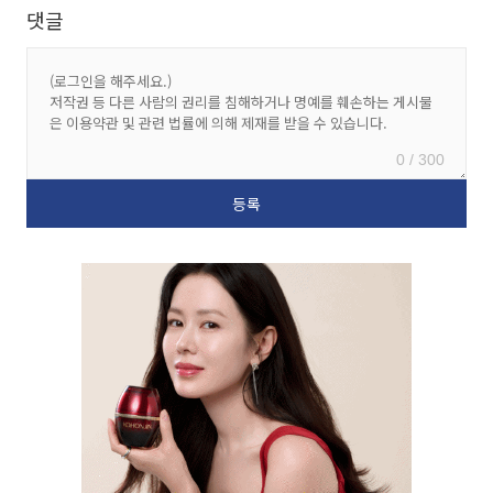
댓글
0 / 300