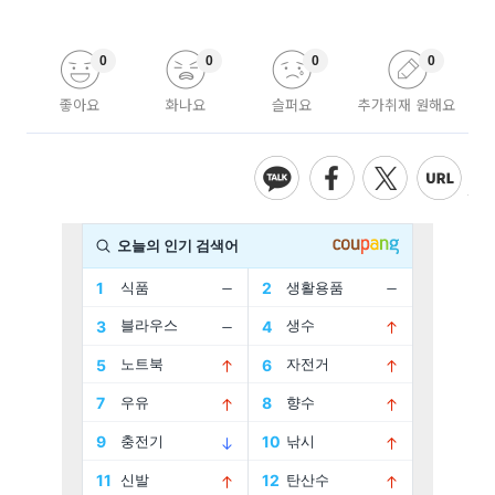
0
0
0
0
좋아요
화나요
슬퍼요
추가취재 원해요