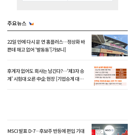
주요뉴스
22일 만에 다시 문 연 홈플러스…정상화 바
쁜데 재고 없어 ‘발동동’[가보니]
후계자 없어도 회사는 남긴다?…‘제3자 승
계’ 시험대 오른 中企 현장 [기업승계 대전
환]
MSCI 발표 D-7…후보주 반등에 편입 기대