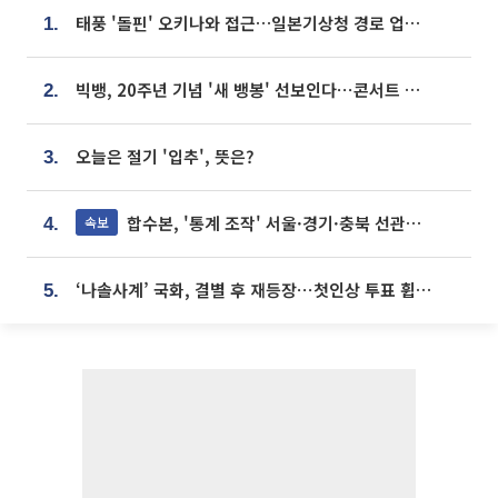
태풍 '돌핀' 오키나와 접근…일본기상청 경로 업데이트
1.
빅뱅, 20주년 기념 '새 뱅봉' 선보인다⋯콘서트 앞두고 팝업 개최
2.
오늘은 절기 '입추', 뜻은?
3.
합수본, '통계 조작' 서울·경기·충북 선관위 등 추가 압수수색
속보
4.
‘나솔사계’ 국화, 결별 후 재등장⋯첫인상 투표 휩쓸고 ‘인기녀’ 등극
5.