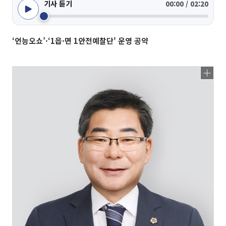
기사 듣기
00:00 / 02:20
‘언능오쇼’·‘1읍·면 1안전예찰단' 운영 공약