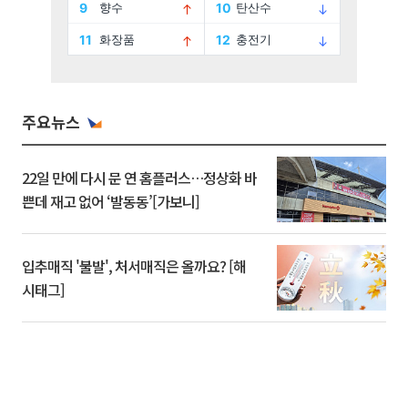
주요뉴스
22일 만에 다시 문 연 홈플러스…정상화 바
쁜데 재고 없어 ‘발동동’[가보니]
입추매직 '불발', 처서매직은 올까요? [해
시태그]