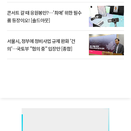
콘서트 갈 때 응원봉만?⋯'최애' 위한 필수
품 등장이오! [솔드아웃]
서울시, 정부에 정비사업 규제 완화 '건
의'⋯국토부 "협의 중" 입장만 [종합]