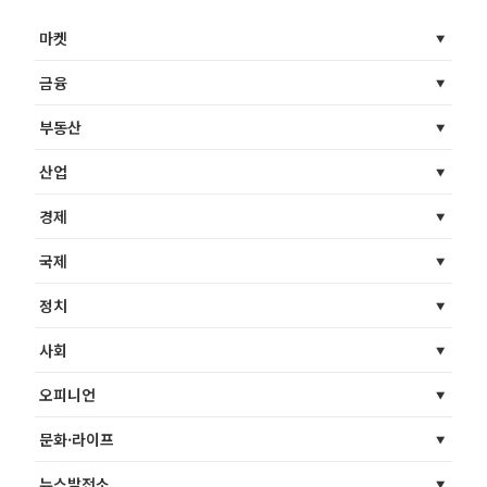
마켓
금융
부동산
산업
경제
국제
정치
사회
오피니언
문화·라이프
뉴스발전소