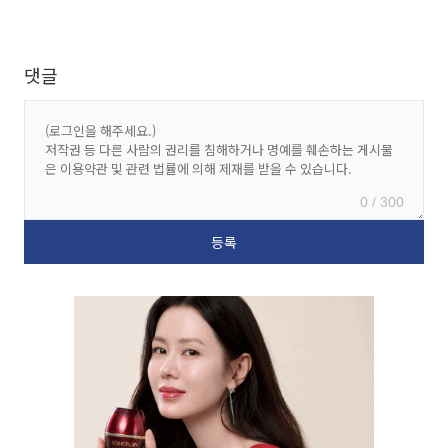
댓글
0 / 300