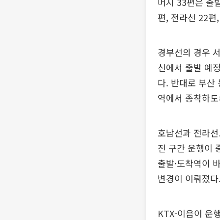
머지 33편은 출
편, 전라선 22편
경부선의 경우 서
신에서 출발 예
다. 반대로 부산
역에서 종착하도
호남선과 전라선도
전 구간 운행이 
출발·도착역이 바
변경이 이뤄졌다
KTX-이음이 운