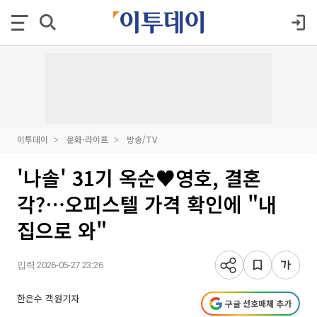
이투데이
문화·라이프
방송/TV
'나솔' 31기 옥순♥영호, 결혼
각?⋯오피스텔 가격 확인에 "내
집으로 와"
입력 2026-05-27 23:26
한은수 객원기자
구글 선호매체 추가