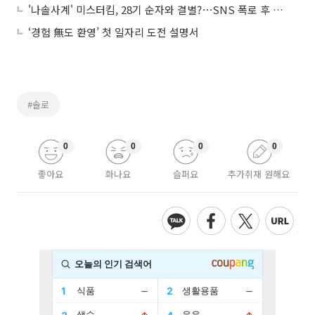
'나솔사계' 미스터킴, 28기 순자와 결별?⋯SNS 폭로 후 고소장까지
‘경험 無도 환영’ 첫 일자리 도전 설명서
#솔로
0
0
0
0
좋아요
화나요
슬퍼요
추가취재 원해요