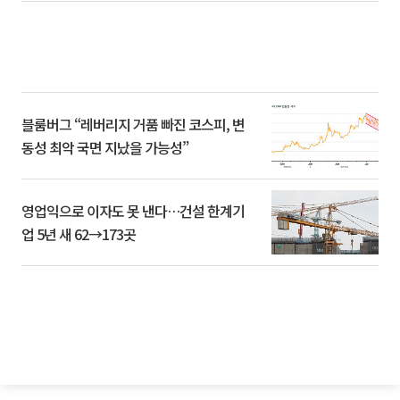
블룸버그 “레버리지 거품 빠진 코스피, 변
동성 최악 국면 지났을 가능성”
영업익으로 이자도 못 낸다…건설 한계기
업 5년 새 62→173곳