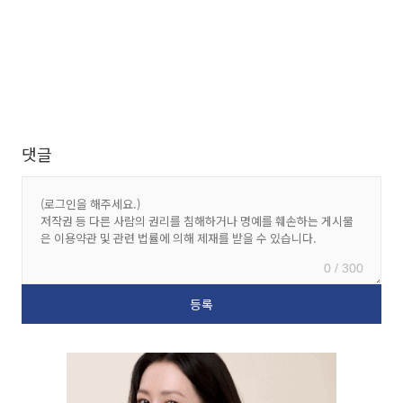
댓글
0 / 300