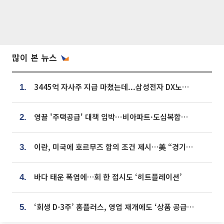
많이 본 뉴스
3445억 자사주 지급 마쳤는데...삼성전자 DX노조, 뒤늦은 '떼쓰기 집회'
1.
영끌 '주택공급' 대책 임박⋯비아파트·도심복합까지 총동원
2.
이란, 미국에 호르무즈 합의 조건 제시…美 “경기 아직 안 끝나” [종합]
3.
바다 태운 폭염에…회 한 접시도 ‘히트플레이션’
4.
‘회생 D-3주’ 홈플러스, 영업 재개에도 ‘상품 공급망’ 복구가 생존 관건
5.