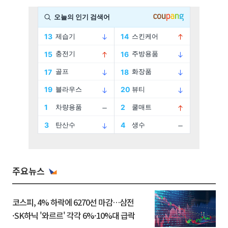
주요뉴스
코스피, 4% 하락에 6270선 마감…삼전
·SK하닉 '와르르' 각각 6%·10%대 급락