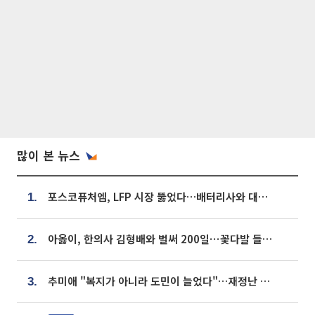
많이 본 뉴스
포스코퓨처엠, LFP 시장 뚫었다…배터리사와 대규모 장기 공급 합의
1.
아옳이, 한의사 김형배와 벌써 200일⋯꽃다발 들고 "프러포즈 아냐"
2.
추미애 "복지가 아니라 도민이 늘었다"…재정난 책임론 정면돌파
3.