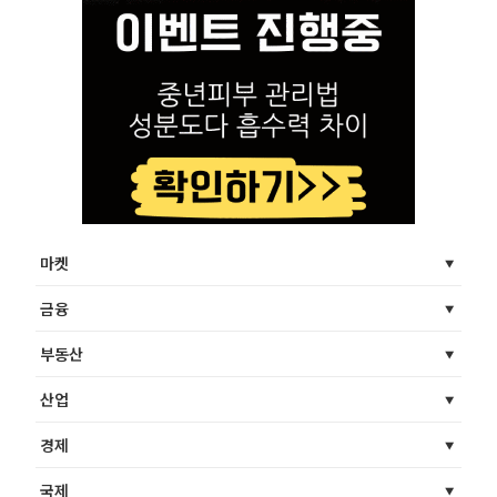
마켓
금융
부동산
산업
경제
국제