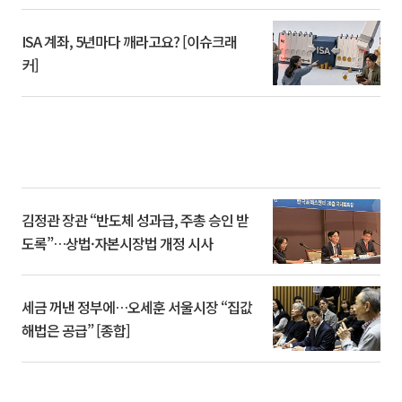
ISA 계좌, 5년마다 깨라고요? [이슈크래
커]
김정관 장관 “반도체 성과급, 주총 승인 받
도록”…상법·자본시장법 개정 시사
세금 꺼낸 정부에…오세훈 서울시장 “집값
해법은 공급” [종합]