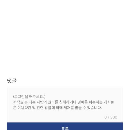
댓글
0 / 300