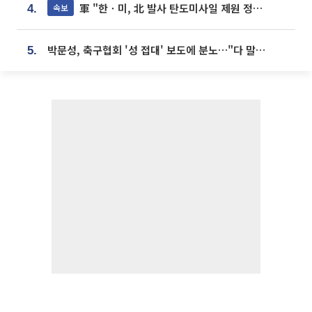
軍 "한ㆍ미, 北 발사 탄도미사일 제원 정밀분석 중"
속보
4.
박문성, 축구협회 '성 접대' 보도에 분노…"다 말아먹으려고 작정했나"
5.