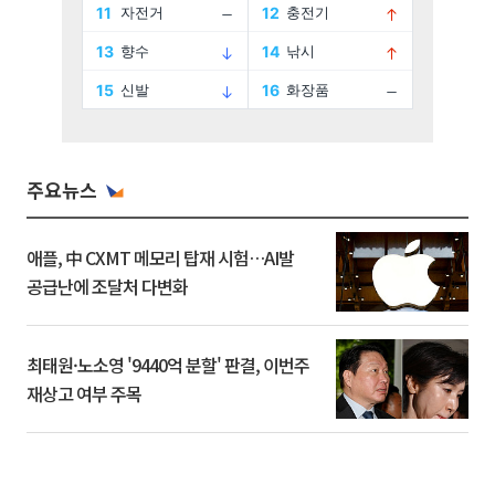
주요뉴스
애플, 中 CXMT 메모리 탑재 시험…AI발
공급난에 조달처 다변화
최태원·노소영 '9440억 분할' 판결, 이번주
재상고 여부 주목