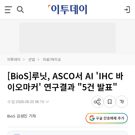
이투데이
산업
의료/바이오
[BioS]루닛, ASCO서 AI 'IHC 바
이오마커' 연구결과 "5건 발표"
수정 2026-05-23 06:15
BioS 김성민 기자
구글 선호매체 추가