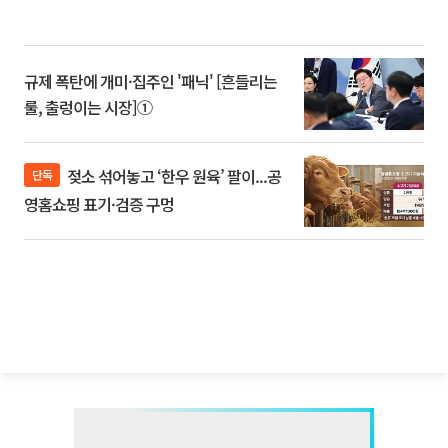
규제 폭탄에 개미·집주인 '패닉' [흔들리는
룰, 출렁이는 시장]①
젖소 섞어놓고 ‘한우 원육’ 팔이...공
단독
영홈쇼핑 표기·검증 구멍