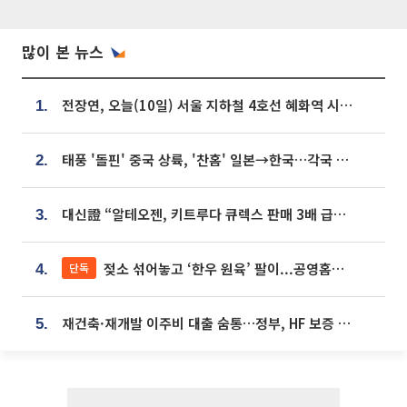
많이 본 뉴스
전장연, 오늘(10일) 서울 지하철 4호선 혜화역 시위…1호선 용산역 무정차
1.
태풍 '돌핀' 중국 상륙, '찬홈' 일본→한국…각국 기상청 예상 경로는?
2.
대신證 “알테오젠, 키트루다 큐렉스 판매 3배 급증…목표가 41만원 상향”
3.
젖소 섞어놓고 ‘한우 원육’ 팔이...공영홈쇼핑 표기·검증 구멍
단독
4.
재건축·재개발 이주비 대출 숨통…정부, HF 보증 신설 추진
5.