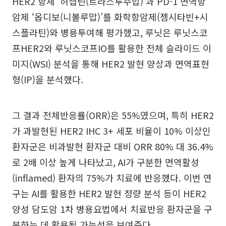
HER2 항체 ‘허셉틴(트라스투주맙)’과 PD-1 면역항
암제 ‘옵디보(니볼루맙)’를 화학항암제(젬시타빈+시
스플라틴)와 병용투여해 평가했고, 루닛은 루닛스코
프HER2와 루닛스코프IO를 활용한 전체 슬라이드 이
미지(WSI) 분석을 통해 HER2 발현 양상과 면역표현
형(IP)을 분석했다.
그 결과 전체반응률(ORR)은 55%였으며, 특히 HER2
가 과발현된 HER2 IHC 3+ 세포 비율이 10% 이상인
환자군은 비과발현 환자군 대비 ORR 80% 대 36.4%
로 2배 이상 높게 나타났고, AI가 구분한 면역활성
(inflamed) 환자의 75%가 치료에 반응했다. 이번 연
구는 AI를 활용한 HER2 발현 정량 분석 등이 HER2
양성 담도암 1차 병용요법에서 치료반응 환자군을 구
분하는 데 활용될 가능성을 보여준다.