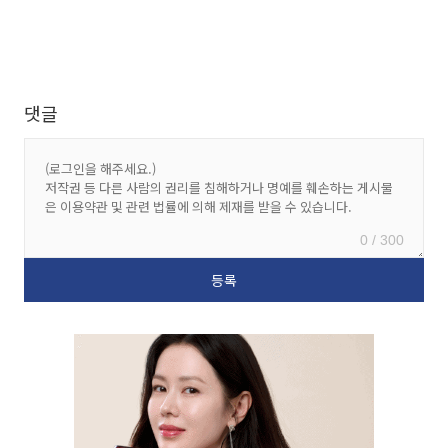
댓글
0 / 300