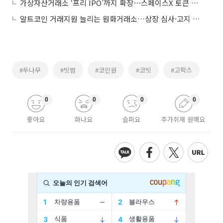
가상자산거래소 ‘프리 IPO’까지 확장⋯스페이스X 토큰 등장
알트코인 거래지원 늘리는 원화거래소…상장 심사·고지 기준 시험대
#두나무
#빗썸
#코인원
#코빗
#고팍스
0
0
0
0
좋아요
화나요
슬퍼요
추가취재 원해요