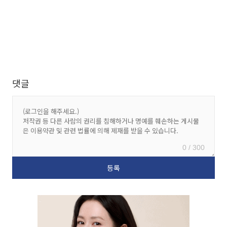
댓글
0 / 300