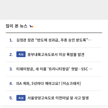
많이 본 뉴스
김정관 장관 “반도체 성과급, 주총 승인 받도록”…상법·자본시장법 개정 시사
1.
중부내륙고속도로서 미상 폭발물 발견
속보
2.
티웨이항공, 새 이름 '트리니티항공' 첫발…SSC 전략 본격화
3.
ISA 계좌, 5년마다 깨라고요? [이슈크래커]
4.
서울양양고속도로 이천터널 앞 사고 발생
속보
5.