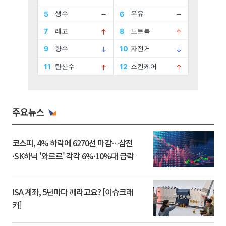
주요뉴스
코스피, 4% 하락에 6270선 마감…삼전
·SK하닉 '와르르' 각각 6%·10%대 급락
ISA 계좌, 5년마다 깨라고요? [이슈크래
커]