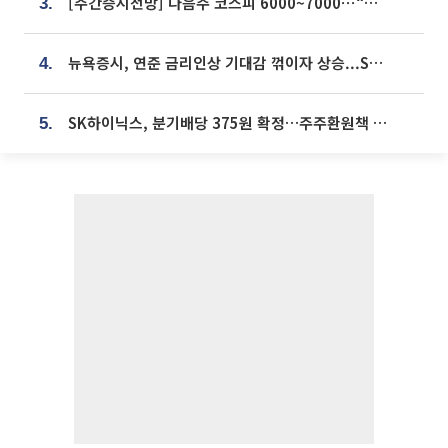
[주간증시전망] 다음주 코스피 6000~7000⋯“外人 수급은 정책이 변수”
3.
뉴욕증시, 연준 금리인상 기대감 꺾이자 상승...S&P500 사상 최고치 [종합]
4.
SK하이닉스, 분기배당 375원 확정…주주환원책 9월로 앞당겨 발표
5.