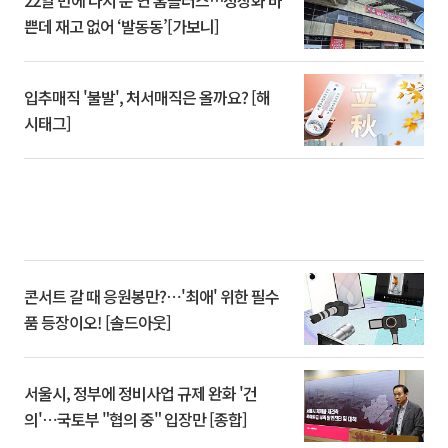
22일 만에 다시 문 연 홈플러스…정상화 바
쁜데 재고 없어 ‘발동동’[가보니]
입추매직 '불발', 처서매직은 올까요? [해
시태그]
콘서트 갈 때 응원봉만?⋯'최애' 위한 필수
품 등장이오! [솔드아웃]
서울시, 정부에 정비사업 규제 완화 '건
의'⋯국토부 "협의 중" 입장만 [종합]