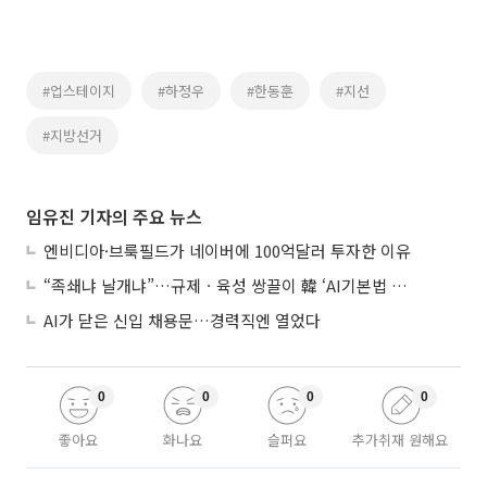
#업스테이지
#하정우
#한동훈
#지선
#지방선거
임유진 기자의 주요 뉴스
엔비디아·브룩필드가 네이버에 100억달러 투자한 이유
“족쇄냐 날개냐”…규제ㆍ육성 쌍끌이 韓 ‘AI기본법 개정안’ 오늘 시행
AI가 닫은 신입 채용문…경력직엔 열었다
0
0
0
0
좋아요
화나요
슬퍼요
추가취재 원해요