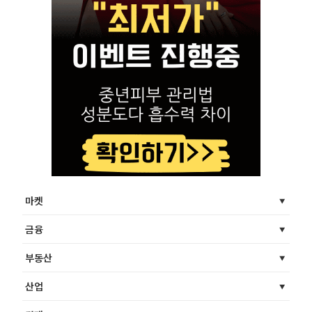
마켓
금융
부동산
산업