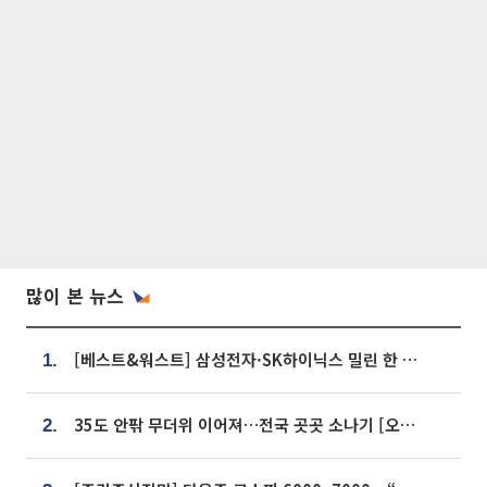
많이 본 뉴스
[베스트&워스트] 삼성전자·SK하이닉스 밀린 한 주…상상인증권은 85% 급등
1.
35도 안팎 무더위 이어져…전국 곳곳 소나기 [오늘 날씨]
2.