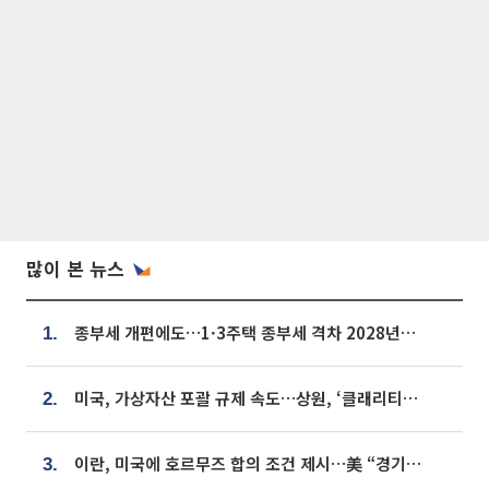
많이 본 뉴스
종부세 개편에도…1·3주택 종부세 격차 2028년부터 확대
1.
미국, 가상자산 포괄 규제 속도…상원, ‘클래리티법’ 9월 절차투표 추진
2.
이란, 미국에 호르무즈 합의 조건 제시…美 “경기 아직 안 끝나” [종합]
3.