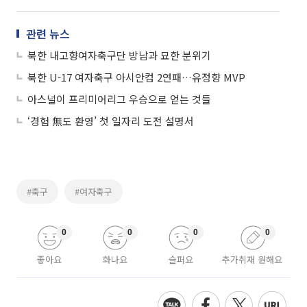
관련 뉴스
북한 내고향여자축구단 방남과 묘한 분위기
북한 U-17 여자축구 아시안컵 2연패…유정향 MVP
아스널이 프리미어리그 우승으로 얻는 것들
‘경험 無도 환영’ 첫 일자리 도전 설명서
#축구
#여자축구
0
0
0
0
좋아요
화나요
슬퍼요
추가취재 원해요