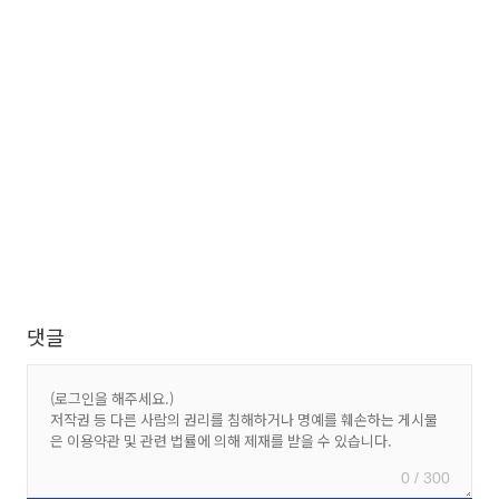
댓글
0 / 300