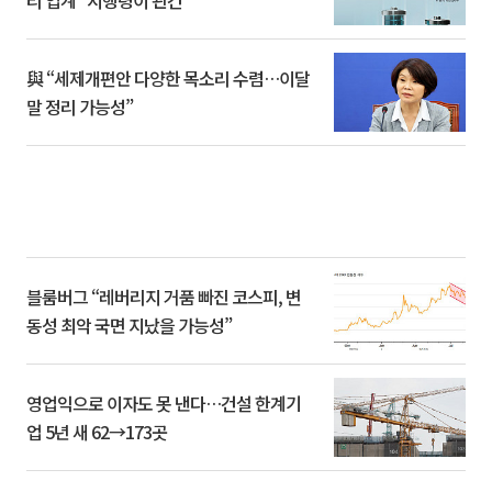
리 업계 “시행령이 관건”
與 “세제개편안 다양한 목소리 수렴…이달
말 정리 가능성”
블룸버그 “레버리지 거품 빠진 코스피, 변
동성 최악 국면 지났을 가능성”
영업익으로 이자도 못 낸다…건설 한계기
업 5년 새 62→173곳