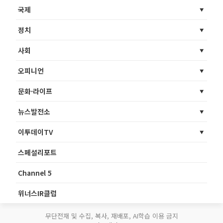
국제
정치
사회
오피니언
문화·라이프
뉴스발전소
이투데이TV
스페셜리포트
Channel 5
위너스IR클럽
무단전재 및 수집, 복사, 재배포, AI학습 이용 금지