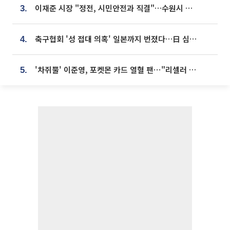
이재준 시장 "정전, 시민안전과 직결"…수원시 비상대응체계 가동
3.
축구협회 '성 접대 의혹' 일본까지 번졌다…日 심판 실명 공개
4.
'차쥐뿔' 이준영, 포켓몬 카드 열혈 팬⋯"리셀러 처단할 것"
5.