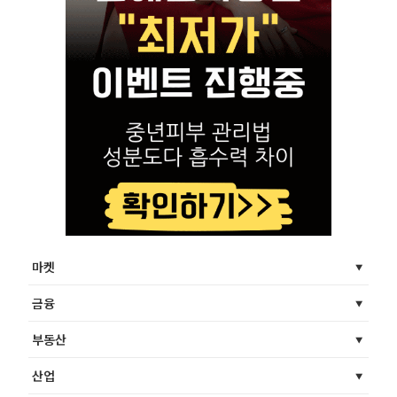
마켓
금융
부동산
산업