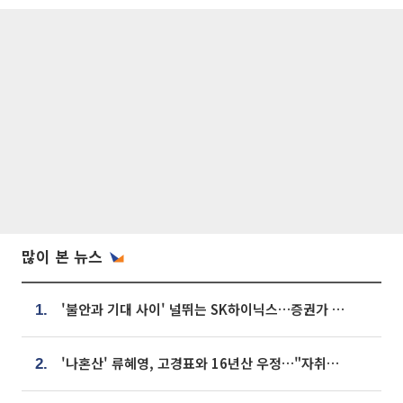
많이 본 뉴스
'불안과 기대 사이' 널뛰는 SK하이닉스…증권가 "HBM4·LTA 기반 펀터멘털 견고"
1.
'나혼산' 류혜영, 고경표와 16년산 우정…"자취방서 부모님과 마주쳐"
2.