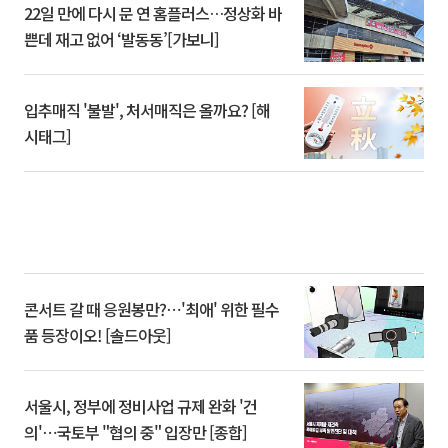
22일 만에 다시 문 연 홈플러스…정상화 바
쁜데 재고 없어 ‘발동동’[가보니]
입추매직 '불발', 처서매직은 올까요? [해
시태그]
콘서트 갈 때 응원봉만?⋯'최애' 위한 필수
품 등장이오! [솔드아웃]
서울시, 정부에 정비사업 규제 완화 '건
의'⋯국토부 "협의 중" 입장만 [종합]