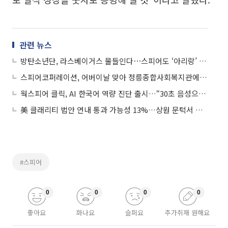
관련 뉴스
방탄소년단, 라스베이거스 물들인다⋯스피어도 ‘아리랑’ 테마로 변신
스피어코퍼레이션, 어버이날 맞아 정릉종합사회복지관에 후원금 전달
웍스피어 클릭, AI 한국어 역량 진단 출시…“30초 음성으로 실력 분석”
美 클래리티 법안 연내 통과 가능성 13%…상원 문턱서 제동
#스피어
0
0
0
0
좋아요
화나요
슬퍼요
추가취재 원해요