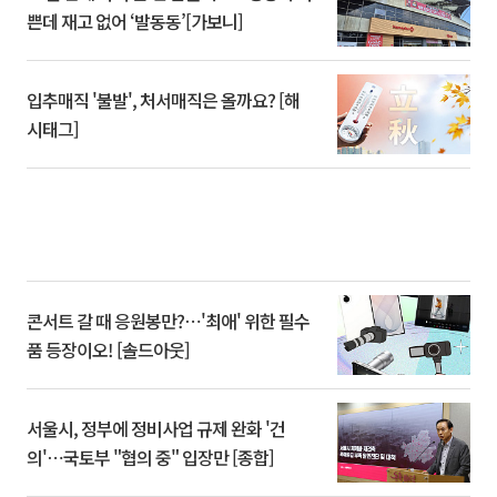
쁜데 재고 없어 ‘발동동’[가보니]
입추매직 '불발', 처서매직은 올까요? [해
시태그]
콘서트 갈 때 응원봉만?⋯'최애' 위한 필수
품 등장이오! [솔드아웃]
서울시, 정부에 정비사업 규제 완화 '건
의'⋯국토부 "협의 중" 입장만 [종합]