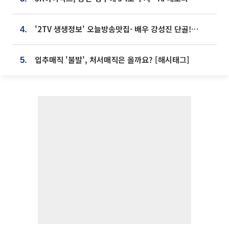
'2TV 생생정보' 오늘방송맛집- 배우 강성진 단골! 쌀국수ㆍ푸팟퐁 커리 맛집 '블○○○'
4.
입추매직 '불발', 처서매직은 올까요? [해시태그]
5.