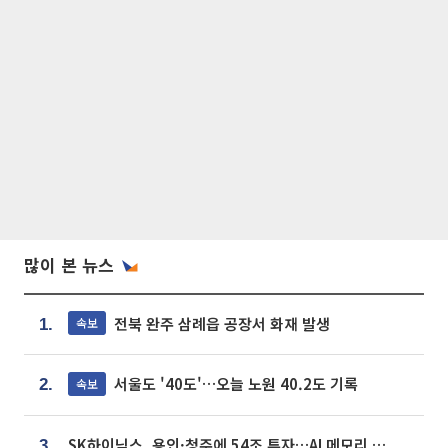
많이 본 뉴스
전북 완주 삼례읍 공장서 화재 발생
속보
1.
서울도 '40도'…오늘 노원 40.2도 기록
속보
2.
SK하이닉스, 용인·청주에 54조 투자…AI 메모리 생산기지 키운다
3.