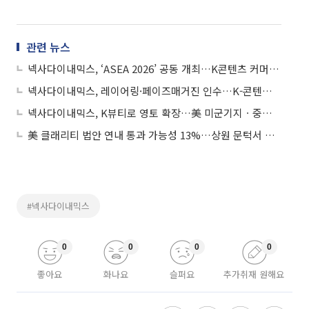
관련 뉴스
넥사다이내믹스, ‘ASEA 2026’ 공동 개최…K콘텐츠 커머스 사업 확대
넥사다이내믹스, 레이어링·페이즈매거진 인수…K-콘텐츠 커머스 강화
넥사다이내믹스, K뷰티로 영토 확장…美 미군기지ㆍ중국서 발주
美 클래리티 법안 연내 통과 가능성 13%…상원 문턱서 제동
#넥사다이내믹스
0
0
0
0
좋아요
화나요
슬퍼요
추가취재 원해요