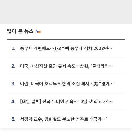
많이 본 뉴스
종부세 개편에도…1·3주택 종부세 격차 2028년부터 확대
1.
미국, 가상자산 포괄 규제 속도…상원, ‘클래리티법’ 9월 절차투표 추진
2.
이란, 미국에 호르무즈 합의 조건 제시…美 “경기 아직 안 끝나” [종합]
3.
[내일 날씨] 전국 무더위 계속…10일 낮 최고 34도 육박
4.
서경덕 교수, 김희철도 분노한 거꾸로 태극기⋯"엉터리는 아냐, 아쉬울 뿐"
5.