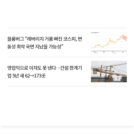
블룸버그 “레버리지 거품 빠진 코스피, 변
동성 최악 국면 지났을 가능성”
영업익으로 이자도 못 낸다…건설 한계기
업 5년 새 62→173곳