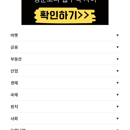
마켓
금융
부동산
산업
경제
국제
정치
사회