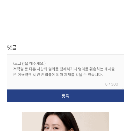
댓글
0 / 300