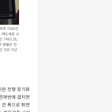
며 7500선
한 매도세로 사
7493.18,
달러 환율은 전
어선 것은 지난
이란 전쟁 장기화
한꺼번에 겹치면
 큰 폭으로 튀면