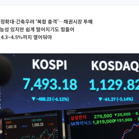
재정확대·긴축우려 ‘복합 충격’…채권시장 투매
가능성 있지만 쉽게 떨어지기도 힘들어
 4.3~4.5%까지 열어둬야