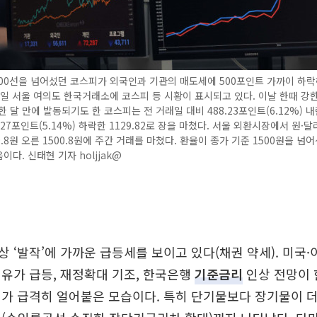
00선을 넘어섰던 코스피가 외국인과 기관의 매도세에 500포인트 가까이 하락하
5일 서울 여의도 한국거래소에 코스피 등 시황이 표시되고 있다. 이날 한때 강
 달 만에 발동되기도 한 코스피는 전 거래일 대비 488.23포인트(6.12%) 내린 
.27포인트(5.14%) 하락한 1129.82로 장을 마쳤다. 서울 외환시장에서 원·
.8원 오른 1500.8원에 주간 거래를 마쳤다. 환율이 종가 기준 1500원을 넘
이다. 신태현 기자 holjjak@
 ‘발작’에 가까운 급등세를 보이고 있다(채권 약세). 미국·
유가 급등, 재정확대 기조, 한국은행
기준금리
인상 전망이 
가 급격히 얼어붙은 모습이다. 특히 단기물보다 장기물이 더