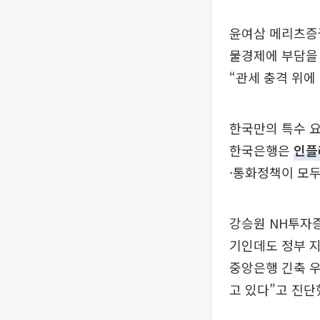
윤여삼 메리츠증권
물경제에 부담을
“관세 충격 위
한국만의 특수 요
한국은행은
인플
·통화정책이 모두
강승원 NH투자증
기인데도 정부 지
중앙은행 긴축 우
고 있다”고 진단