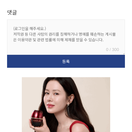
댓글
0 / 300