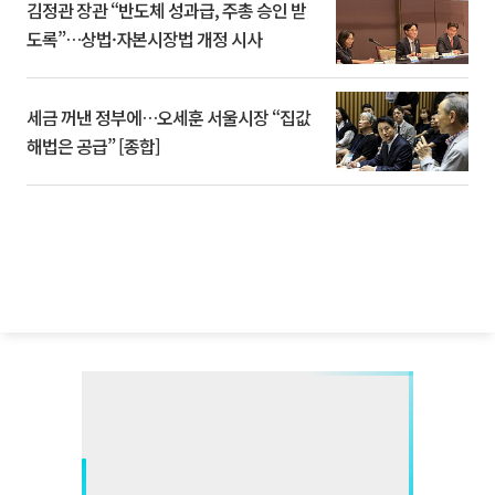
김정관 장관 “반도체 성과급, 주총 승인 받
도록”…상법·자본시장법 개정 시사
세금 꺼낸 정부에…오세훈 서울시장 “집값
해법은 공급” [종합]