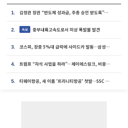
김정관 장관 “반도체 성과급, 주총 승인 받도록”…상법·자본시장법 개정 시사
1.
중부내륙고속도로서 미상 폭발물 발견
속보
2.
코스피, 장중 5%대 급락에 사이드카 발동…삼성·SK 동반 폭락
3.
트럼프 “자석 사업을 하라”…제이에스링크, 비중국 영구자석 공급망 구축 속도
4.
티웨이항공, 새 이름 '트리니티항공' 첫발…SSC 전략 본격화
5.