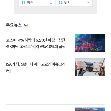
주요뉴스
코스피, 4% 하락에 6270선 마감…삼전
·SK하닉 '와르르' 각각 6%·10%대 급락
ISA 계좌, 5년마다 깨라고요? [이슈크래
커]