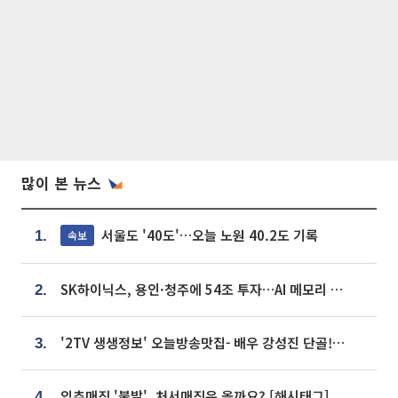
많이 본 뉴스
서울도 '40도'…오늘 노원 40.2도 기록
속보
1.
SK하이닉스, 용인·청주에 54조 투자…AI 메모리 생산기지 키운다
2.
'2TV 생생정보' 오늘방송맛집- 배우 강성진 단골! 쌀국수ㆍ푸팟퐁 커리 맛집 '블○○○'
3.
입추매직 '불발', 처서매직은 올까요? [해시태그]
4.