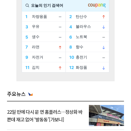
주요뉴스
22일 만에 다시 문 연 홈플러스…정상화 바
쁜데 재고 없어 ‘발동동’[가보니]