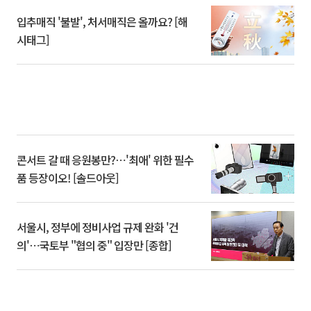
입추매직 '불발', 처서매직은 올까요? [해
시태그]
콘서트 갈 때 응원봉만?⋯'최애' 위한 필수
품 등장이오! [솔드아웃]
서울시, 정부에 정비사업 규제 완화 '건
의'⋯국토부 "협의 중" 입장만 [종합]