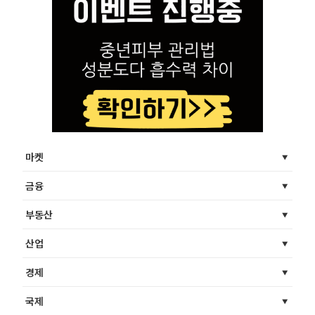
마켓
금융
부동산
산업
경제
국제