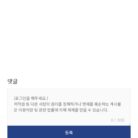
댓글
0 / 300