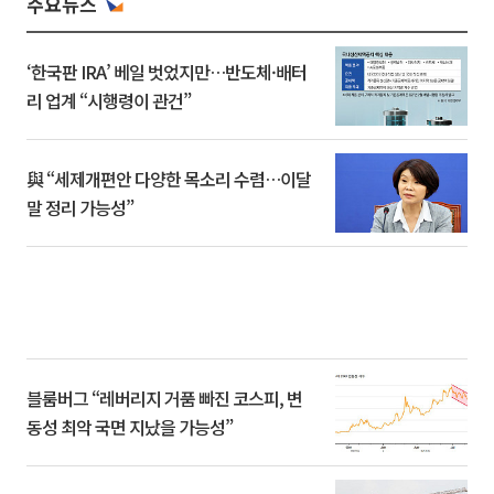
주요뉴스
‘한국판 IRA’ 베일 벗었지만…반도체·배터
리 업계 “시행령이 관건”
與 “세제개편안 다양한 목소리 수렴…이달
말 정리 가능성”
블룸버그 “레버리지 거품 빠진 코스피, 변
동성 최악 국면 지났을 가능성”