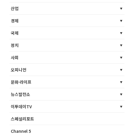
산업
경제
국제
정치
사회
오피니언
문화·라이프
뉴스발전소
이투데이TV
스페셜리포트
Channel 5