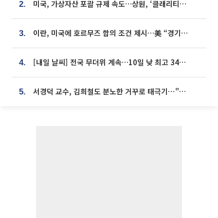
미국, 가상자산 포괄 규제 속도…상원, ‘클래리티법’ 9월 절차투표 추진
2.
이란, 미국에 호르무즈 합의 조건 제시…美 “경기 아직 안 끝나” [종합]
3.
[내일 날씨] 전국 무더위 계속…10일 낮 최고 34도 육박
4.
서경덕 교수, 김희철도 분노한 거꾸로 태극기⋯"엉터리는 아냐, 아쉬울 뿐"
5.