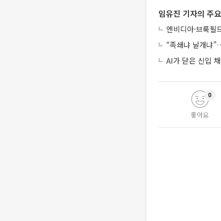
임유진 기자의 주요
엔비디아·브룩필드
“족쇄냐 날개냐”…
AI가 닫은 신입
0
좋아요