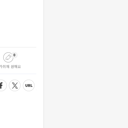
0
가취재 원해요