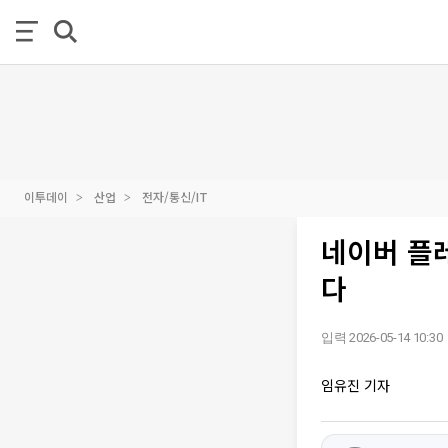
이투데이
산업
전자/통신/IT
네이버 플
다
입력 2026-05-14 10:30
임유진 기자