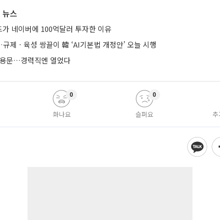
 뉴스
가 네이버에 100억달러 투자한 이유
규제ㆍ육성 쌍끌이 韓 ‘AI기본법 개정안’ 오늘 시행
 채용문…경력직엔 열었다
0
0
화나요
슬퍼요
추