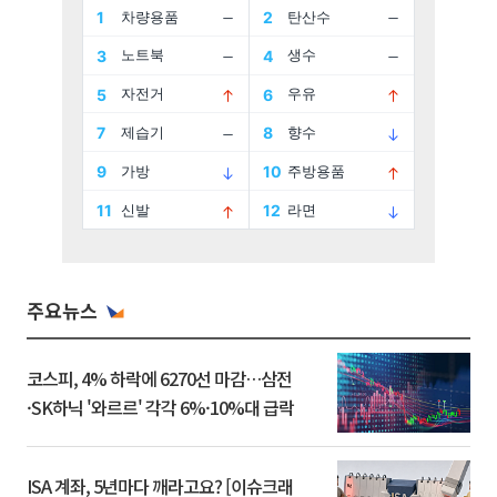
주요뉴스
코스피, 4% 하락에 6270선 마감…삼전
·SK하닉 '와르르' 각각 6%·10%대 급락
ISA 계좌, 5년마다 깨라고요? [이슈크래