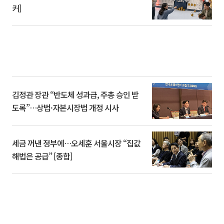
커]
김정관 장관 “반도체 성과급, 주총 승인 받
도록”…상법·자본시장법 개정 시사
세금 꺼낸 정부에…오세훈 서울시장 “집값
해법은 공급” [종합]