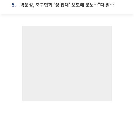
박문성, 축구협회 '성 접대' 보도에 분노…"다 말아먹으려고 작정했나"
5.