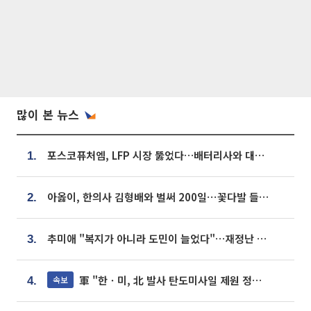
많이 본 뉴스
포스코퓨처엠, LFP 시장 뚫었다…배터리사와 대규모 장기 공급 합의
1.
아옳이, 한의사 김형배와 벌써 200일⋯꽃다발 들고 "프러포즈 아냐"
2.
추미애 "복지가 아니라 도민이 늘었다"…재정난 책임론 정면돌파
3.
軍 "한ㆍ미, 北 발사 탄도미사일 제원 정밀분석 중"
속보
4.