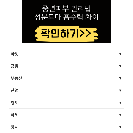
마켓
금융
부동산
산업
경제
국제
정치