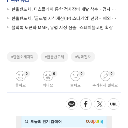
한울반도체, 디스플레이 통합 검사장비 개발 착수…검사 공정 고도화 대응
한울반도체, ‘글로벌 지식재산(IP) 스타기업’ 선정…해외 특허 확대 추진
블랙록 토큰화 MMF, 유럽 시장 진출∙∙∙스테이블코인 확장
#한울소재과학
#한울반도체
#빛과전자
0
0
0
0
좋아요
화나요
슬퍼요
추가취재 원해요