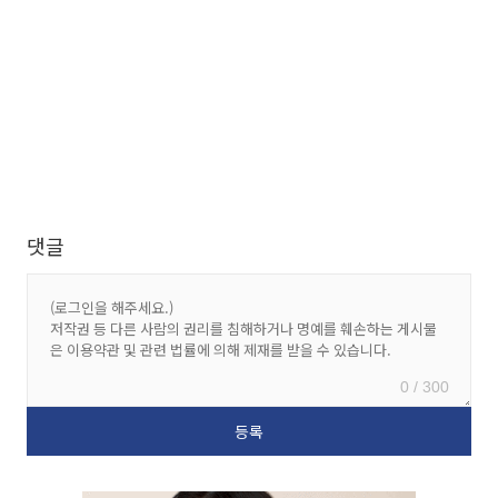
댓글
0 / 300