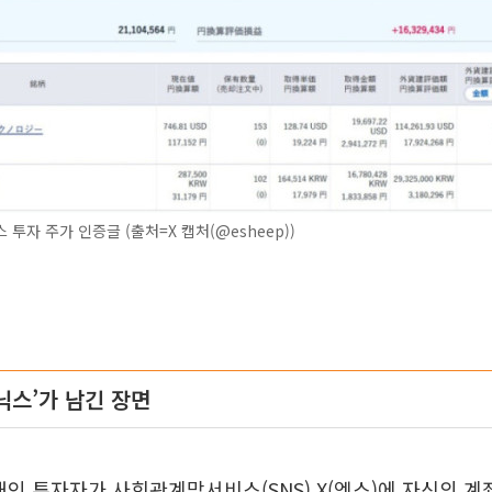
 투자 주가 인증글 (출처=X 캡처(@esheep))
닉스’가 남긴 장면
개인 투자자가 사회관계망서비스(SNS) X(엑스)에 자신의 계