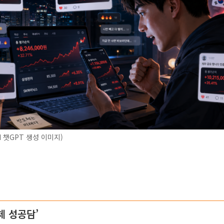
I 챗GPT 생성 이미지)
체 성공담’