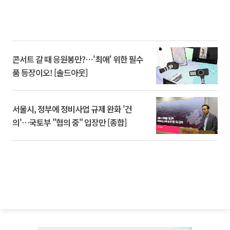
콘서트 갈 때 응원봉만?⋯'최애' 위한 필수
품 등장이오! [솔드아웃]
서울시, 정부에 정비사업 규제 완화 '건
의'⋯국토부 "협의 중" 입장만 [종합]