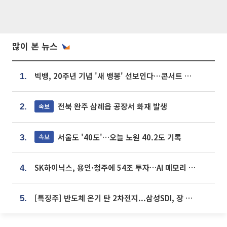
많이 본 뉴스
빅뱅, 20주년 기념 '새 뱅봉' 선보인다⋯콘서트 앞두고 팝업 개최
1.
전북 완주 삼례읍 공장서 화재 발생
속보
2.
서울도 '40도'…오늘 노원 40.2도 기록
속보
3.
SK하이닉스, 용인·청주에 54조 투자…AI 메모리 생산기지 키운다
4.
[특징주] 반도체 온기 탄 2차전지...삼성SDI, 장 초반 7% 넘게 껑충
5.