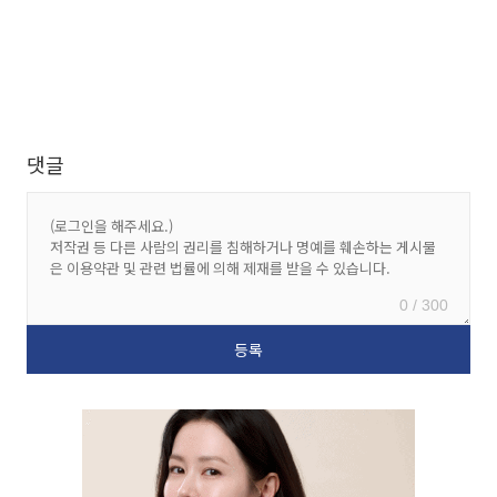
댓글
0 / 300