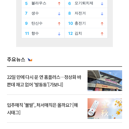
주요뉴스
22일 만에 다시 문 연 홈플러스…정상화 바
쁜데 재고 없어 ‘발동동’[가보니]
입추매직 '불발', 처서매직은 올까요? [해
시태그]