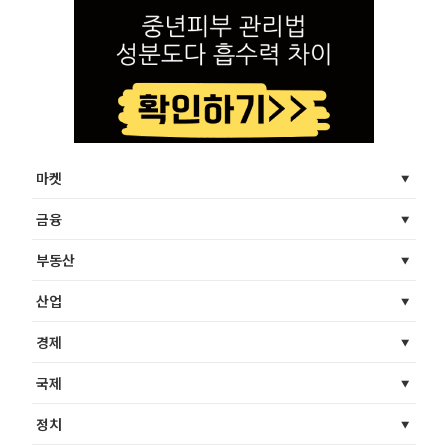
마켓
금융
부동산
산업
경제
국제
정치