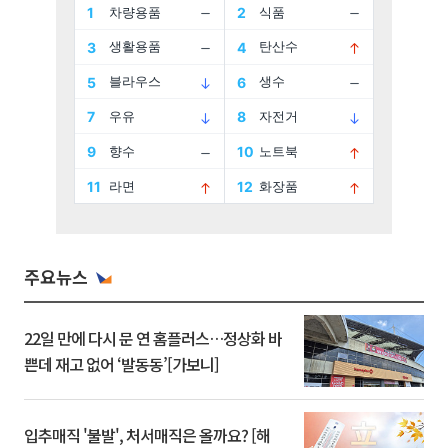
주요뉴스
22일 만에 다시 문 연 홈플러스…정상화 바
쁜데 재고 없어 ‘발동동’[가보니]
입추매직 '불발', 처서매직은 올까요? [해