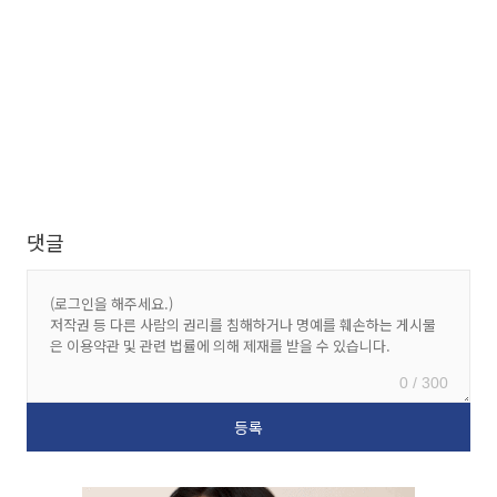
댓글
0 / 300