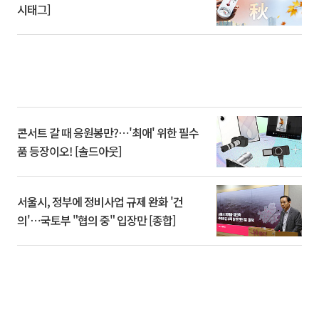
시태그]
콘서트 갈 때 응원봉만?⋯'최애' 위한 필수
품 등장이오! [솔드아웃]
서울시, 정부에 정비사업 규제 완화 '건
의'⋯국토부 "협의 중" 입장만 [종합]