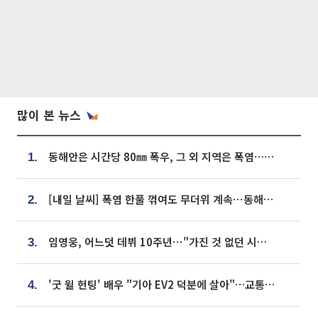
많이 본 뉴스
동해안은 시간당 80㎜ 폭우, 그 외 지역은 폭염…‘극과 극 날씨’
1.
[내일 날씨] 폭염 한풀 꺾여도 무더위 계속⋯동해안 이틀 연속 비
2.
임영웅, 어느덧 데뷔 10주년⋯"가진 것 없던 시절, 내 앞엔 20명의 팬뿐"
3.
'굿 윌 헌팅' 배우 "기아 EV2 덕분에 살아"…교통사고 후 안전성 극찬
4.