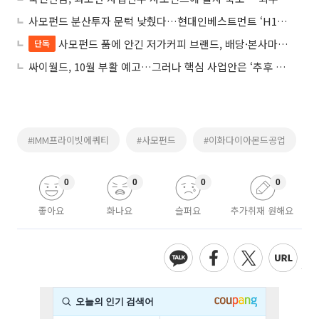
사모펀드 분산투자 문턱 낮췄다…현대인베스트먼트 ‘H1펀드’ 500억원 돌파
사모펀드 품에 안긴 저가커피 브랜드, 배당·본사마진 지속 확대…가맹점주 수익은 뒷전
단독
싸이월드, 10월 부활 예고…그러나 핵심 사업안은 ‘추후 공개’
#IMM프라이빗에쿼티
#사모펀드
#이화다이아몬드공업
0
0
0
0
좋아요
화나요
슬퍼요
추가취재 원해요