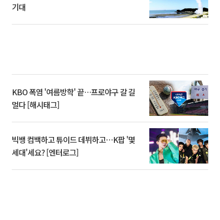
기대
KBO 폭염 '여름방학' 끝…프로야구 갈 길
멀다 [해시태그]
빅뱅 컴백하고 튜이드 데뷔하고⋯K팝 '몇
세대'세요? [엔터로그]