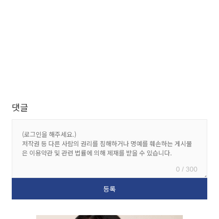
댓글
0 / 300