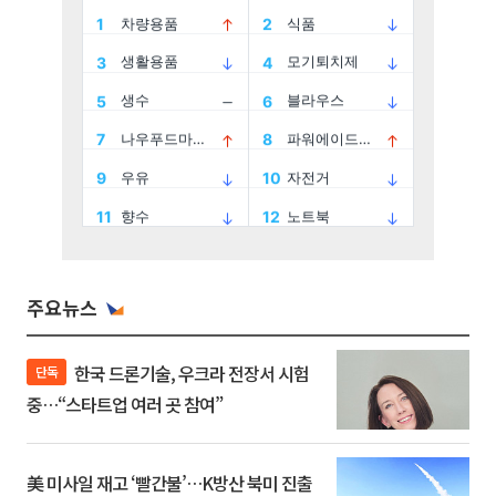
주요뉴스
한국 드론기술, 우크라 전장서 시험
단독
중…“스타트업 여러 곳 참여”
美 미사일 재고 ‘빨간불’…K방산 북미 진출