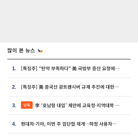
많이 본 뉴스
[특징주] “탄약 부족하다“ 美 국방부 증산 요청에⋯국내 방산주 급등세
1.
[특징주] 美 중국산 광트랜시버 규제 추진에 대한광통신 등 광통신株 강세
2.
李 ‘호남형 대입’ 제안에 교육청·지역대학 서·논술형 입시 연계 '착수'
단독
3.
현대차·기아, 이번 주 임단협 재개…하청 사용자성 재심도 ‘변수’
4.