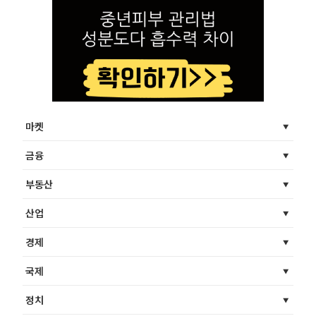
마켓
금융
부동산
산업
경제
국제
정치