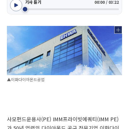
기사 듣기
00:00 / 03:22
▲이화다이아몬드공업
사모펀드운용사(PE) IMM프라이빗에쿼티(IMM PE)
가 50년 업력의 다이아몬드 공구 전문기업 이화다이