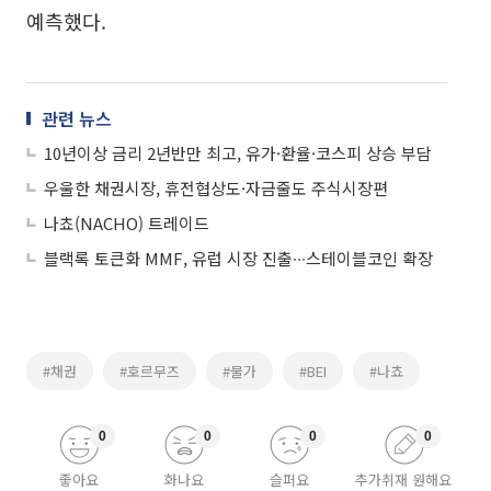
예측했다.
관련 뉴스
10년이상 금리 2년반만 최고, 유가·환율·코스피 상승 부담
우울한 채권시장, 휴전협상도·자금줄도 주식시장편
나쵸(NACHO) 트레이드
블랙록 토큰화 MMF, 유럽 시장 진출∙∙∙스테이블코인 확장
#채권
#호르무즈
#물가
#BEI
#나쵸
0
0
0
0
좋아요
화나요
슬퍼요
추가취재 원해요