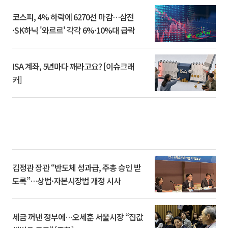
코스피, 4% 하락에 6270선 마감…삼전
·SK하닉 '와르르' 각각 6%·10%대 급락
ISA 계좌, 5년마다 깨라고요? [이슈크래
커]
김정관 장관 “반도체 성과급, 주총 승인 받
도록”…상법·자본시장법 개정 시사
세금 꺼낸 정부에…오세훈 서울시장 “집값