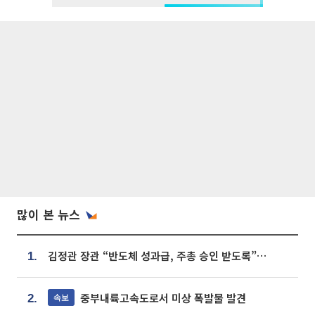
많이 본 뉴스
김정관 장관 “반도체 성과급, 주총 승인 받도록”…상법·자본시장법 개정 시사
1.
중부내륙고속도로서 미상 폭발물 발견
속보
2.