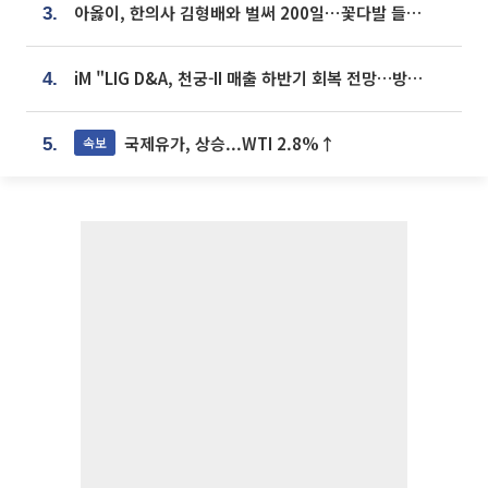
아옳이, 한의사 김형배와 벌써 200일⋯꽃다발 들고 "프러포즈 아냐"
3.
iM "LIG D&A, 천궁-II 매출 하반기 회복 전망…방산 톱픽 유지"
4.
국제유가, 상승...WTI 2.8%↑
속보
5.