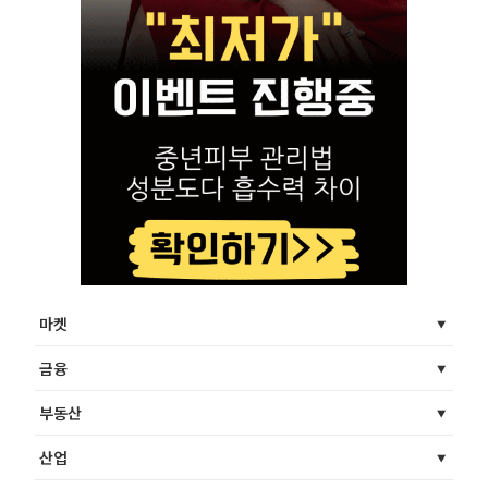
마켓
금융
부동산
산업