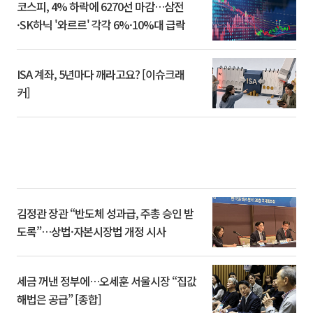
코스피, 4% 하락에 6270선 마감…삼전
·SK하닉 '와르르' 각각 6%·10%대 급락
ISA 계좌, 5년마다 깨라고요? [이슈크래
커]
김정관 장관 “반도체 성과급, 주총 승인 받
도록”…상법·자본시장법 개정 시사
세금 꺼낸 정부에…오세훈 서울시장 “집값
해법은 공급” [종합]