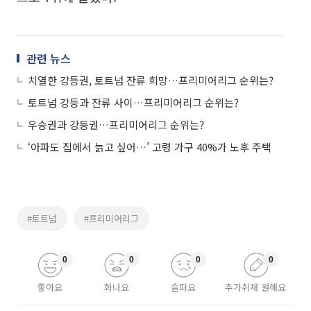
관련 뉴스
치열한 강등권, 토트넘 잔류 희망…프리미어리그 순위는?
토트넘 강등과 잔류 사이…프리미어리그 순위는?
우승권과 강등권…프리미어리그 순위는?
‘아파도 집에서 늙고 싶어…’ 고령 가구 40%가 노후 주택
#토트넘
#프리미어리그
0
0
0
0
좋아요
화나요
슬퍼요
추가취재 원해요