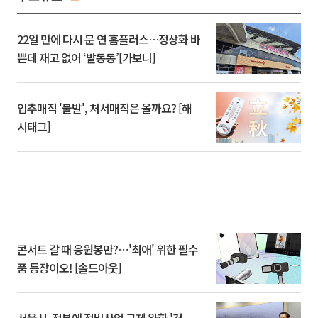
22일 만에 다시 문 연 홈플러스…정상화 바
쁜데 재고 없어 ‘발동동’[가보니]
입추매직 '불발', 처서매직은 올까요? [해
시태그]
콘서트 갈 때 응원봉만?⋯'최애' 위한 필수
품 등장이오! [솔드아웃]
서울시, 정부에 정비사업 규제 완화 '건