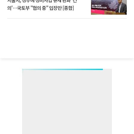
의'⋯국토부 "협의 중" 입장만 [종합]