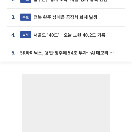
전북 완주 삼례읍 공장서 화재 발생
속보
3.
서울도 '40도'…오늘 노원 40.2도 기록
속보
4.
SK하이닉스, 용인·청주에 54조 투자…AI 메모리 생산기지 키운다
5.