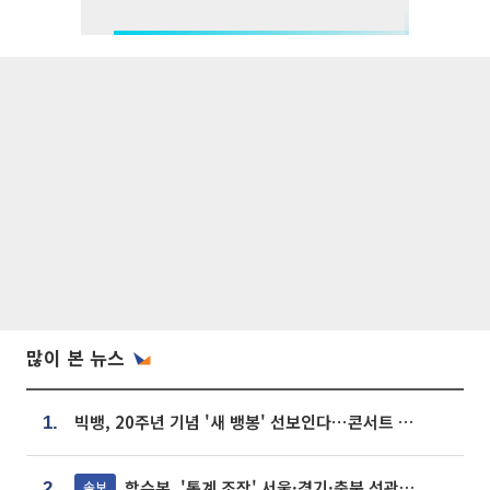
많이 본 뉴스
빅뱅, 20주년 기념 '새 뱅봉' 선보인다⋯콘서트 앞두고 팝업 개최
1.
합수본, '통계 조작' 서울·경기·충북 선관위 등 추가 압수수색
속보
2.