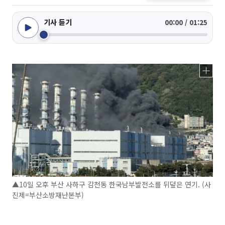
기사 듣기
00:00 / 01:25
▲10일 오후 부산 사하구 감천동 한국남부발전소를 뒤덮은 연기. (사
진제=부산소방재난본부)