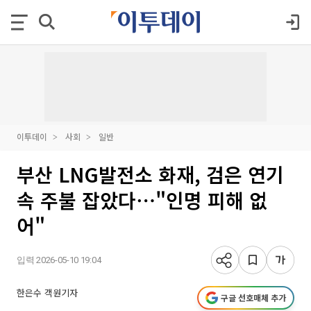
이투데이
사회
일반
부산 LNG발전소 화재, 검은 연기
속 주불 잡았다⋯"인명 피해 없
어"
입력 2026-05-10 19:04
한은수 객원기자
구글 선호매체 추가