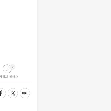
0
가취재 원해요