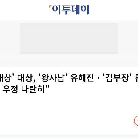
상' 대상, '왕사남' 유해진ㆍ'김부장'
 우정 나란히"