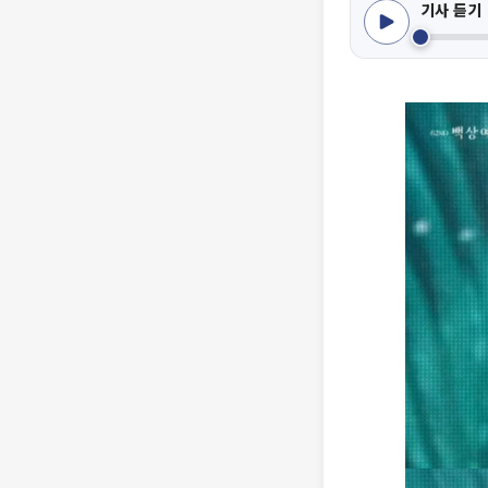
기사 듣기