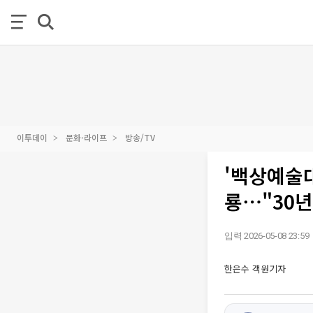
이투데이
문화·라이프
방송/TV
'백상예술대
룡⋯"30년
입력 2026-05-08 23:59
한은수 객원기자