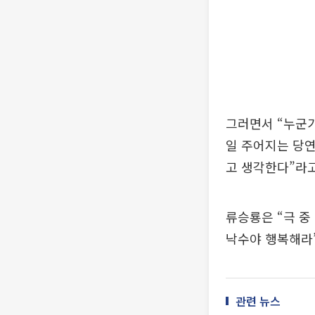
그러면서 “누군가
일 주어지는 당연
고 생각한다”라고
류승룡은 “극 중
낙수야 행복해라
관련 뉴스