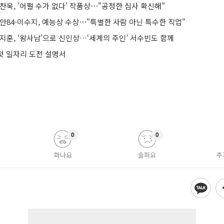
찬욱, '어쩔 수가 없다' 작품상⋯"공정한 심사 확신해"
안84-이수지, 예능상 수상⋯"특별한 사람 아닌 특수한 직업"
지훈, ‘왕사남’으로 신인상…‘세계의 주인’ 서수빈도 함께
 첫 일자리 도전 설명서
0
0
화나요
슬퍼요
추