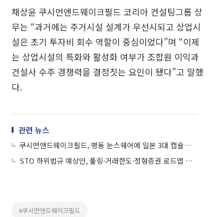
채상윤 쿠시먼앤드웨이크필드 코리아 컨설팅그룹 상
무는 “과거에는 주거시설 설계가 우선시되고 상업시
설은 초기 투자비 회수 역할이 중심이었다”며 “이제
는 상업시설의 특화와 활성화 여부가 조합원 이익과
건설사 수주 경쟁력을 결정짓는 요인이 됐다”고 말했
다.
관련 뉴스
쿠시먼앤드웨이크필드, 명동 눈스퀘어에 일본 3대 캡슐호텔 도입
STO 하위법규 예상안, 풀링·거래한도·정형증권 로드맵 제시
#쿠시먼앤드웨이크필드