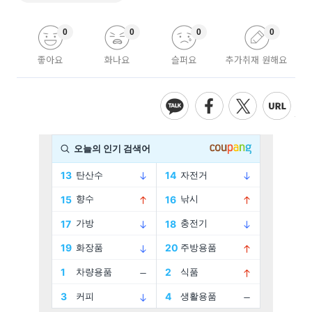
0
0
0
0
좋아요
화나요
슬퍼요
추가취재 원해요