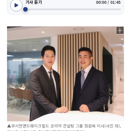
기사 듣기
00:00 / 01:45
▲쿠시먼앤드웨이크필드 코리아 컨설팅 그룹 정원욱 이사(사진 좌),