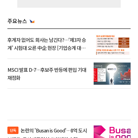
주요뉴스
후계자 없어도 회사는 남긴다?…‘제3자 승
계’ 시험대 오른 中企 현장 [기업승계 대전
환]
MSCI 발표 D-7…후보주 반등에 편입 기대
재점화
논란의 'Busan is Good'…8억 도시
단독