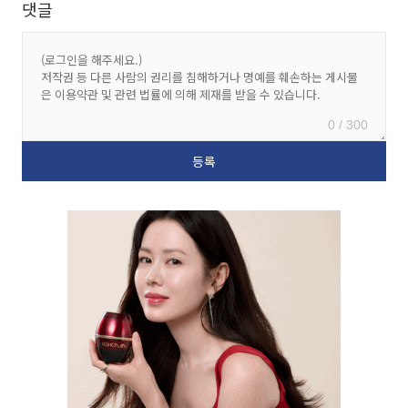
댓글
0 / 300