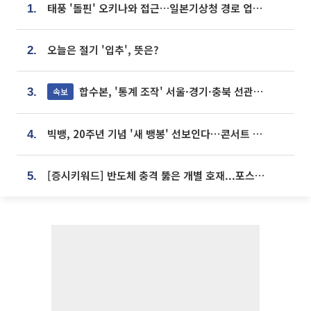
태풍 '돌핀' 오키나와 접근…일본기상청 경로 업데이트
1.
오늘은 절기 '입추', 뜻은?
2.
합수본, '통계 조작' 서울·경기·충북 선관위 등 추가 압수수색
속보
3.
빅뱅, 20주년 기념 '새 뱅봉' 선보인다⋯콘서트 앞두고 팝업 개최
4.
[증시키워드] 반도체 충격 뚫은 개별 호재...포스코퓨처엠·에코프로·한화솔루션 '눈길'
5.